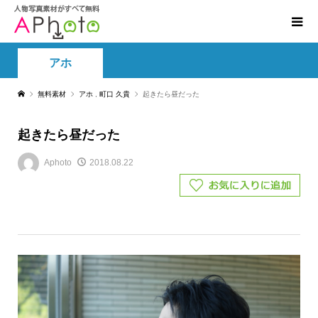
アホ
無料素材
アホ
,
町口 久貴
起きたら昼だった
起きたら昼だった
Aphoto
2018.08.22