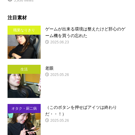
5,936 views
注目素材
ゲームが出来る環境は整えたけど肝心のゲ
職業なりきり
ーム機を買うの忘れた
2025.06.23
老眼
生活
2025.05.26
（このボタンを押せばアイツは終わり
オタク・厨二病
だ・・！）
2025.05.26