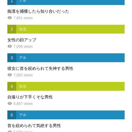
1
アホ
痴漢を捕獲したら知り合いだった
7,801 views
2
生活
女性の顔アップ
7,096 views
3
アホ
彼女に首を絞められて失神する男性
7,092 views
4
生活
自撮りが下手くそな男性
6,897 views
5
アホ
首を絞められて気絶する男性