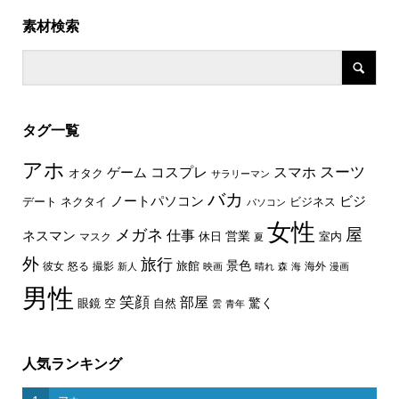
素材検索
タグ一覧
アホ
スーツ
コスプレ
スマホ
ゲーム
オタク
サラリーマン
バカ
ノートパソコン
ビジ
デート
ネクタイ
ビジネス
パソコン
女性
屋
メガネ
仕事
ネスマン
休日
営業
室内
マスク
夏
外
旅行
景色
旅館
彼女
怒る
撮影
海外
新人
映画
晴れ
森
海
漫画
男性
笑顔
部屋
驚く
眼鏡
空
自然
雲
青年
人気ランキング