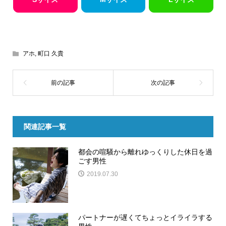
アホ
,
町口 久貴
関連記事一覧
都会の喧騒から離れゆっくりした休日を過
ごす男性
2019.07.30
パートナーが遅くてちょっとイライラする