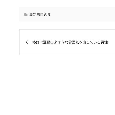
遊び
,
町口 久貴
格好は運動出来そうな雰囲気を出している男性