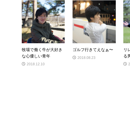
牧場で働く牛が大好き
ゴルフ行きてえなぁ〜
リ
な心優しい青年
る
2018.08.23
2018.12.10