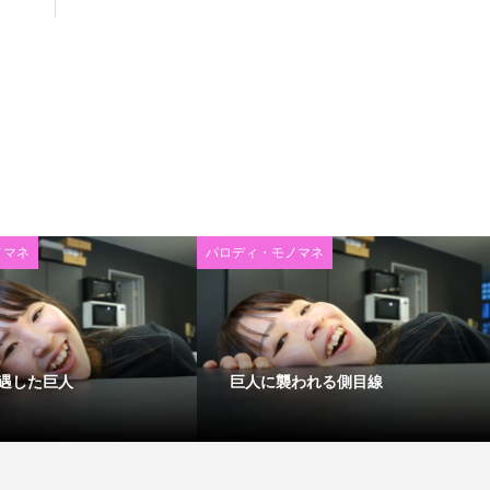
ノマネ
パロディ・モノマネ
遇した巨人
巨人に襲われる側目線