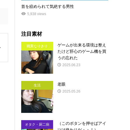
首を絞められて気絶する男性
5,938 views
注目素材
ゲームが出来る環境は整え
職業なりきり
たけど肝心のゲーム機を買
うの忘れた
2025.06.23
老眼
生活
2025.05.26
（このボタンを押せばアイ
オタク・厨二病
ツは終わりだ・・！）