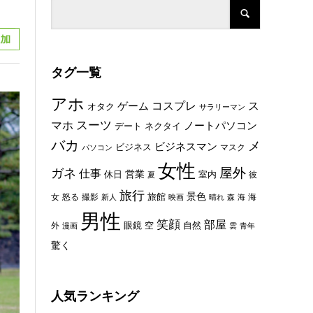
タグ一覧
アホ
コスプレ
ス
ゲーム
オタク
サラリーマン
スーツ
マホ
ノートパソコン
デート
ネクタイ
バカ
メ
ビジネスマン
ビジネス
マスク
パソコン
女性
屋外
ガネ
仕事
休日
営業
室内
彼
夏
旅行
景色
旅館
女
怒る
撮影
海
新人
映画
晴れ
森
海
男性
笑顔
部屋
眼鏡
空
外
自然
漫画
雲
青年
驚く
人気ランキング