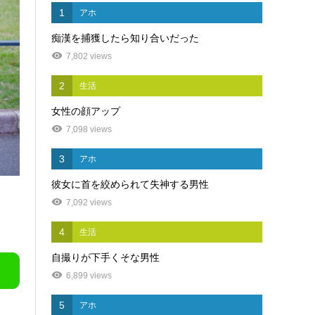
1
アホ
痴漢を捕獲したら知り合いだった
7,802 views
2
生活
女性の顔アップ
7,098 views
3
アホ
彼女に首を絞められて失神する男性
7,092 views
4
生活
自撮りが下手くそな男性
6,899 views
5
アホ