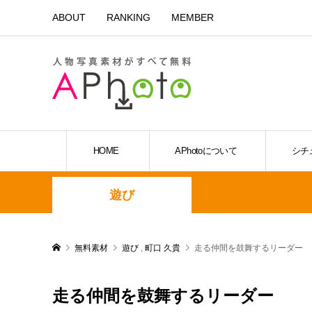
ABOUT
RANKING
MEMBER
HOME
APhotoについて
シチ
遊び
無料素材
遊び
,
町口 久貴
走る仲間を鼓舞するリーダー
走る仲間を鼓舞するリーダー