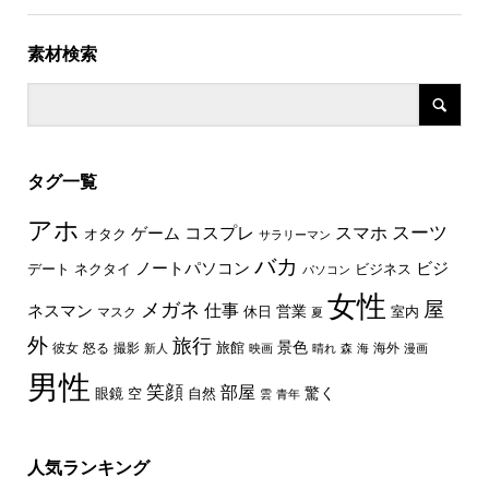
素材検索
タグ一覧
アホ
スーツ
コスプレ
スマホ
ゲーム
オタク
サラリーマン
バカ
ノートパソコン
ビジ
デート
ネクタイ
ビジネス
パソコン
女性
屋
メガネ
仕事
ネスマン
休日
営業
室内
マスク
夏
外
旅行
景色
旅館
彼女
怒る
撮影
海外
新人
映画
晴れ
森
海
漫画
男性
笑顔
部屋
驚く
眼鏡
空
自然
雲
青年
人気ランキング