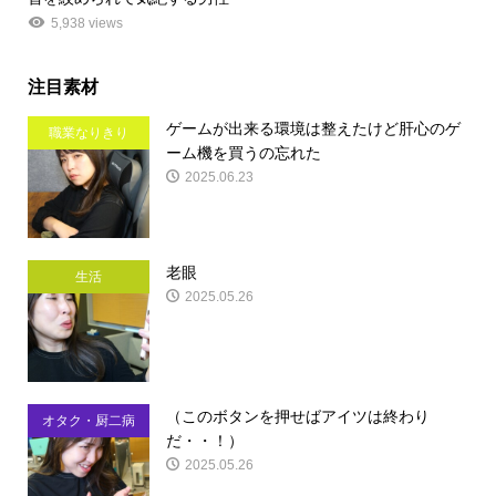
5,938 views
注目素材
ゲームが出来る環境は整えたけど肝心のゲ
職業なりきり
ーム機を買うの忘れた
2025.06.23
老眼
生活
2025.05.26
（このボタンを押せばアイツは終わり
オタク・厨二病
だ・・！）
2025.05.26