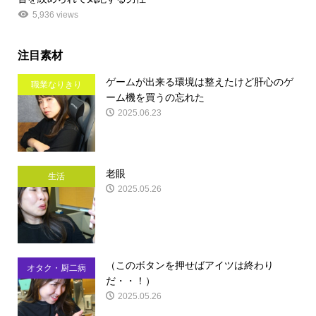
5,936 views
注目素材
ゲームが出来る環境は整えたけど肝心のゲ
職業なりきり
ーム機を買うの忘れた
2025.06.23
老眼
生活
2025.05.26
（このボタンを押せばアイツは終わり
オタク・厨二病
だ・・！）
2025.05.26