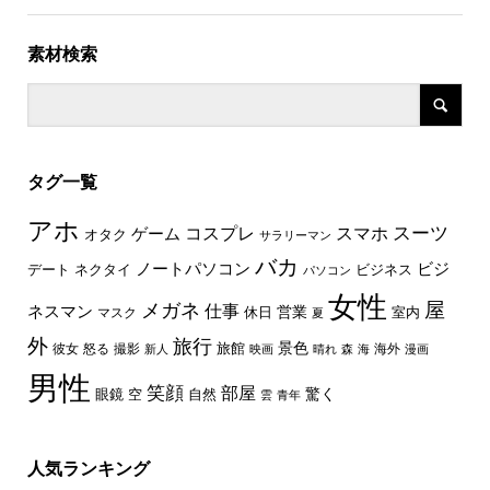
素材検索
タグ一覧
アホ
スーツ
コスプレ
スマホ
ゲーム
オタク
サラリーマン
バカ
ノートパソコン
ビジ
デート
ネクタイ
ビジネス
パソコン
女性
屋
メガネ
仕事
ネスマン
休日
営業
室内
マスク
夏
外
旅行
景色
旅館
彼女
怒る
撮影
海外
新人
映画
晴れ
森
海
漫画
男性
笑顔
部屋
驚く
眼鏡
空
自然
雲
青年
人気ランキング