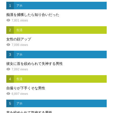
1
アホ
痴漢を捕獲したら知り合いだった
7,801 views
2
生活
女性の顔アップ
7,096 views
3
アホ
彼女に首を絞められて失神する男性
7,092 views
4
生活
自撮りが下手くそな男性
6,897 views
5
アホ
首を絞められて気絶する男性