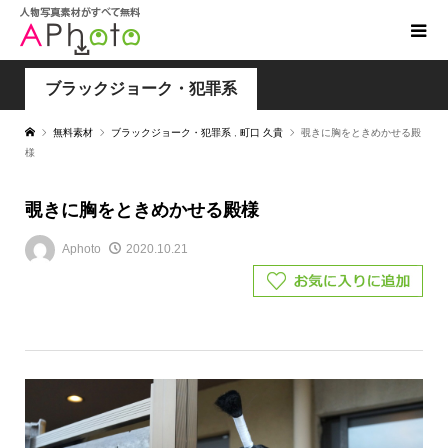
ブラックジョーク・犯罪系
無料素材
ブラックジョーク・犯罪系
,
町口 久貴
覗きに胸をときめかせる殿
様
覗きに胸をときめかせる殿様
Aphoto
2020.10.21