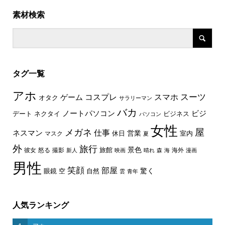
素材検索
タグ一覧
アホ
スーツ
コスプレ
スマホ
ゲーム
オタク
サラリーマン
バカ
ノートパソコン
ビジ
デート
ネクタイ
ビジネス
パソコン
女性
屋
メガネ
仕事
ネスマン
休日
営業
室内
マスク
夏
外
旅行
景色
旅館
彼女
怒る
撮影
海外
新人
映画
晴れ
森
海
漫画
男性
笑顔
部屋
驚く
眼鏡
空
自然
雲
青年
人気ランキング