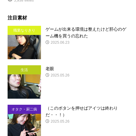
5,938 views
注目素材
ゲームが出来る環境は整えたけど肝心のゲ
職業なりきり
ーム機を買うの忘れた
2025.06.23
老眼
生活
2025.05.26
（このボタンを押せばアイツは終わり
オタク・厨二病
だ・・！）
2025.05.26