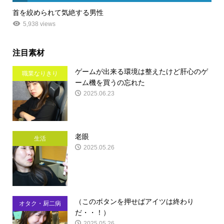
首を絞められて気絶する男性
5,938 views
注目素材
ゲームが出来る環境は整えたけど肝心のゲ
職業なりきり
ーム機を買うの忘れた
2025.06.23
老眼
生活
2025.05.26
（このボタンを押せばアイツは終わり
オタク・厨二病
だ・・！）
2025.05.26