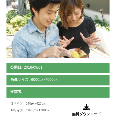
公開日:
2018/09/01
画像サイズ:
6000px×4000px
投稿者:
Sサイズ：640px×427px

Mサイズ：1920px×1280px
無料ダウンロード