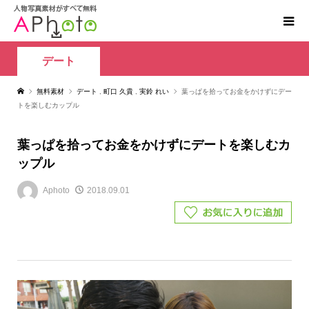
デート
無料素材
デート
,
町口 久貴
,
実鈴 れい
葉っぱを拾ってお金をかけずにデー
トを楽しむカップル
葉っぱを拾ってお金をかけずにデートを楽しむカ
ップル
Aphoto
2018.09.01