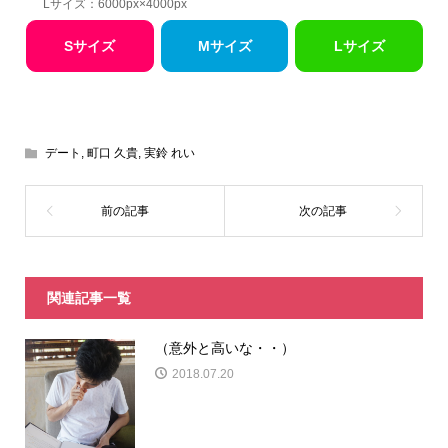
Lサイズ：6000px×4000px
Sサイズ
Mサイズ
Lサイズ
デート
,
町口 久貴
,
実鈴 れい
関連記事一覧
（意外と高いな・・）
2018.07.20