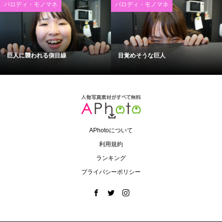
パロディ・モノマネ
パロディ・モノマネ
巨人に襲われる側目線
目覚めそうな巨人
APhotoについて
利用規約
ランキング
プライバシーポリシー