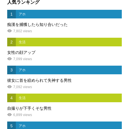
人気ランキング
1
アホ
痴漢を捕獲したら知り合いだった
7,802 views
2
生活
女性の顔アップ
7,099 views
3
アホ
彼女に首を絞められて失神する男性
7,092 views
4
生活
自撮りが下手くそな男性
6,899 views
5
アホ