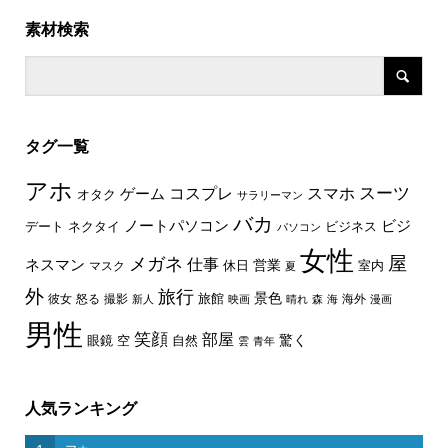
素材検索
タグ一覧
アホ
スーツ
コスプレ
スマホ
ゲーム
オタク
サラリーマン
バカ
ノートパソコン
ビジ
デート
ネクタイ
ビジネス
パソコン
女性
屋
メガネ
仕事
ネスマン
休日
営業
室内
マスク
夏
外
旅行
景色
旅館
彼女
怒る
撮影
海外
新人
映画
晴れ
森
海
漫画
男性
笑顔
部屋
驚く
眼鏡
空
自然
雲
青年
人気ランキング