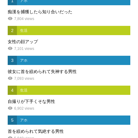
1
アホ
痴漢を捕獲したら知り合いだった
7,804 views
2
生活
女性の顔アップ
7,101 views
3
アホ
彼女に首を絞められて失神する男性
7,093 views
4
生活
自撮りが下手くそな男性
6,902 views
5
アホ
首を絞められて気絶する男性