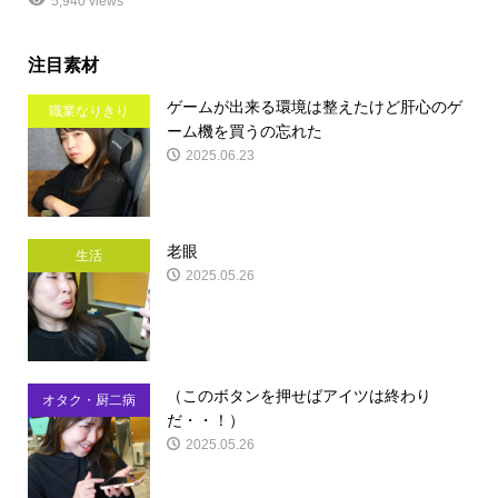
5,940 views
注目素材
ゲームが出来る環境は整えたけど肝心のゲ
職業なりきり
ーム機を買うの忘れた
2025.06.23
老眼
生活
2025.05.26
（このボタンを押せばアイツは終わり
オタク・厨二病
だ・・！）
2025.05.26