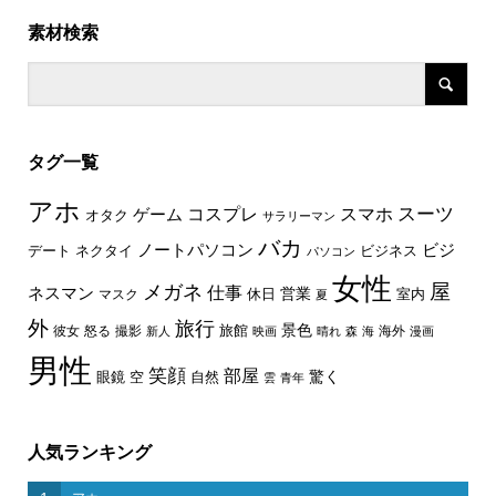
素材検索
タグ一覧
アホ
スーツ
コスプレ
スマホ
ゲーム
オタク
サラリーマン
バカ
ノートパソコン
ビジ
デート
ネクタイ
ビジネス
パソコン
女性
屋
メガネ
仕事
ネスマン
休日
営業
室内
マスク
夏
外
旅行
景色
旅館
彼女
怒る
撮影
海外
新人
映画
晴れ
森
海
漫画
男性
笑顔
部屋
驚く
眼鏡
空
自然
雲
青年
人気ランキング