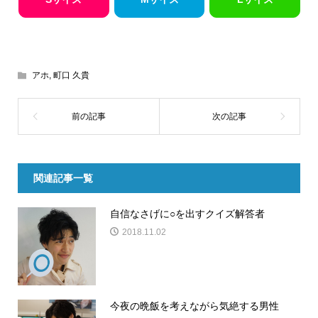
アホ
,
町口 久貴
関連記事一覧
自信なさげに○を出すクイズ解答者
2018.11.02
今夜の晩飯を考えながら気絶する男性