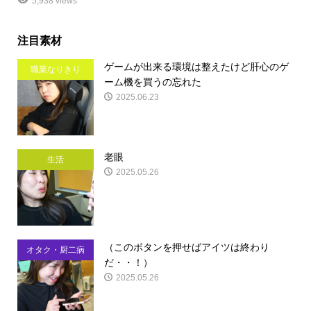
5,938 views
注目素材
ゲームが出来る環境は整えたけど肝心のゲ
職業なりきり
ーム機を買うの忘れた
2025.06.23
老眼
生活
2025.05.26
（このボタンを押せばアイツは終わり
オタク・厨二病
だ・・！）
2025.05.26