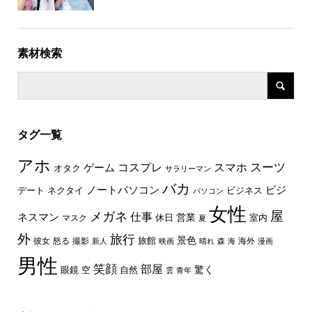
素材検索
タグ一覧
アホ
スーツ
コスプレ
スマホ
ゲーム
オタク
サラリーマン
バカ
ノートパソコン
ビジ
デート
ネクタイ
ビジネス
パソコン
女性
屋
メガネ
仕事
ネスマン
休日
営業
室内
マスク
夏
外
旅行
景色
旅館
彼女
怒る
撮影
海外
新人
映画
晴れ
森
海
漫画
男性
笑顔
部屋
驚く
眼鏡
空
自然
雲
青年