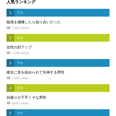
人気ランキング
1
アホ
痴漢を捕獲したら知り合いだった
7,801 views
2
生活
女性の顔アップ
7,096 views
3
アホ
彼女に首を絞められて失神する男性
7,092 views
4
生活
自撮りが下手くそな男性
6,897 views
5
アホ