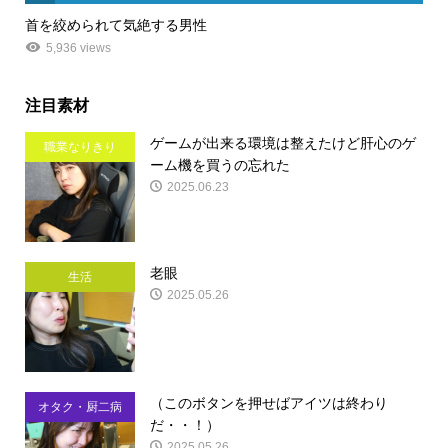
首を絞められて気絶する男性
5,936 views
注目素材
ゲームが出来る環境は整えたけど肝心のゲ
職業なりきり
ーム機を買うの忘れた
2025.06.23
老眼
生活
2025.05.26
（このボタンを押せばアイツは終わり
オタク・厨二病
だ・・！）
2025.05.26