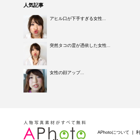
人気記事
アヒル口が下手すぎる女性...
突然タコの霊が憑依した女性...
女性の顔アップ...
APhotoについて