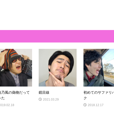
南乃風の偽物だって
鏡目線
初めてのサファリ
レた
ク
2021.03.29
2019.02.18
2018.12.17