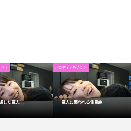
ノマネ
パロディ・モノマネ
遇した巨人
巨人に襲われる側目線