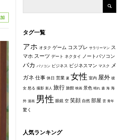
タグ一覧
アホ
コスプレ
ス
ゲーム
オタク
サラリーマン
スーツ
マホ
ノートパソコン
デート
ネクタイ
バカ
メ
ビジネスマン
ビジネス
マスク
パソコン
女性
屋外
ガネ
仕事
休日
営業
室内
彼
夏
旅行
景色
旅館
女
怒る
撮影
海
新人
映画
晴れ
森
海
男性
笑顔
部屋
眼鏡
空
外
自然
漫画
雲
青年
驚く
人気ランキング