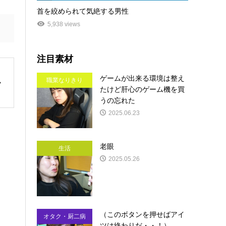
首を絞められて気絶する男性
5,938 views
注目素材
ゲームが出来る環境は整え
職業なりきり
たけど肝心のゲーム機を買
うの忘れた
2025.06.23
老眼
生活
2025.05.26
（このボタンを押せばアイ
オタク・厨二病
ツは終わりだ・・！）