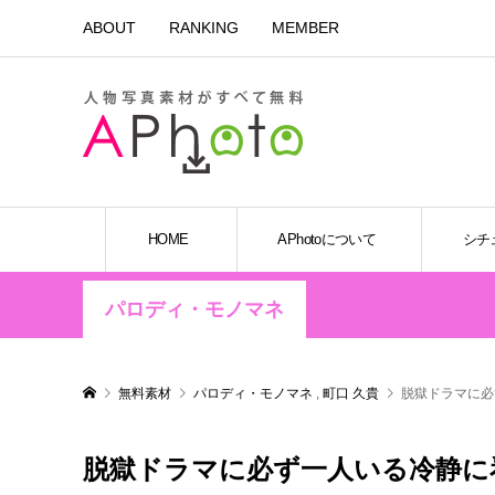
ABOUT
RANKING
MEMBER
HOME
APhotoについて
シチ
パロディ・モノマネ
無料素材
パロディ・モノマネ
,
町口 久貴
脱獄ドラマに
脱獄ドラマに必ず一人いる冷静