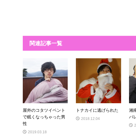
関連記事一覧
屋外のコタツイベント
トナカイに逃げられた
湘
で眠くなっちゃった男
バ
2018.12.04
性
2019.03.18