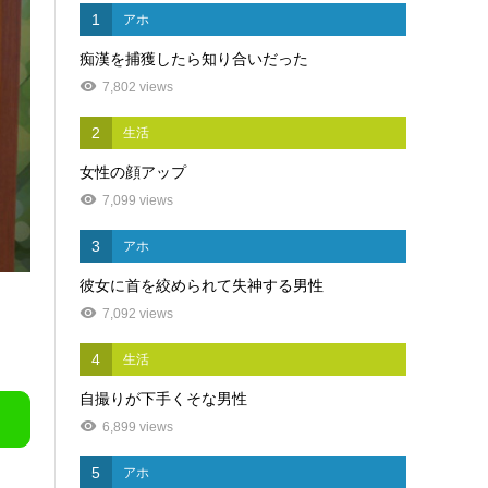
1
アホ
痴漢を捕獲したら知り合いだった
7,802 views
2
生活
女性の顔アップ
7,099 views
3
アホ
彼女に首を絞められて失神する男性
7,092 views
4
生活
自撮りが下手くそな男性
6,899 views
5
アホ