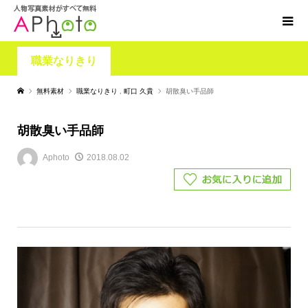
職業なりきり
無料素材
職業なりきり
,
町口 久貴
胡散臭い手品師
胡散臭い手品師
Aphoto
2018.08.02