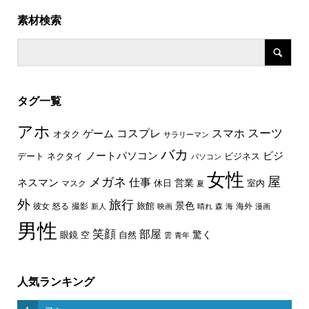
素材検索
タグ一覧
アホ
スーツ
コスプレ
スマホ
ゲーム
オタク
サラリーマン
バカ
ノートパソコン
ビジ
デート
ネクタイ
ビジネス
パソコン
女性
屋
メガネ
仕事
ネスマン
休日
営業
室内
マスク
夏
外
旅行
景色
旅館
彼女
怒る
撮影
海外
新人
映画
晴れ
森
海
漫画
男性
笑顔
部屋
驚く
眼鏡
空
自然
雲
青年
人気ランキング