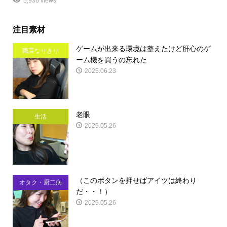
5,936 views
注目素材
ゲームが出来る環境は整えたけど肝心のゲ
職業なりきり
ーム機を買うの忘れた
2025.06.23
老眼
生活
2025.05.26
（このボタンを押せばアイツは終わり
オタク・厨二病
だ・・！）
2025.05.26