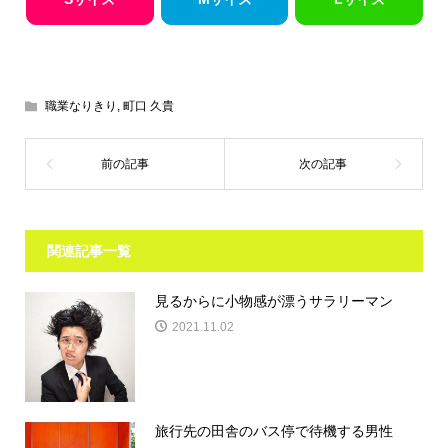
職業なりきり
,
町口 久貴
関連記事一覧
見るからに小物感が漂うサラリーマン
2021.11.02
旅行先の田舎のバス停で待機する男性