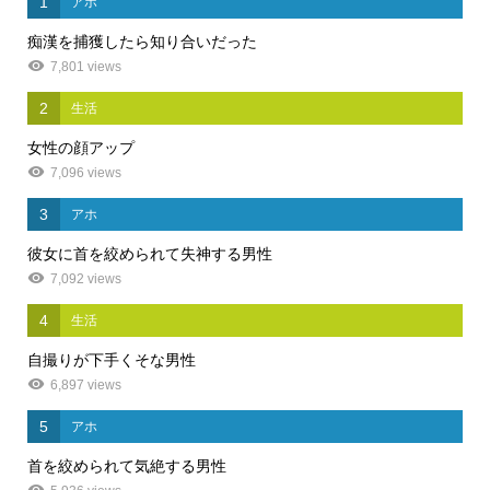
1
アホ
痴漢を捕獲したら知り合いだった
7,801 views
2
生活
女性の顔アップ
7,096 views
3
アホ
彼女に首を絞められて失神する男性
7,092 views
4
生活
自撮りが下手くそな男性
6,897 views
5
アホ
首を絞められて気絶する男性