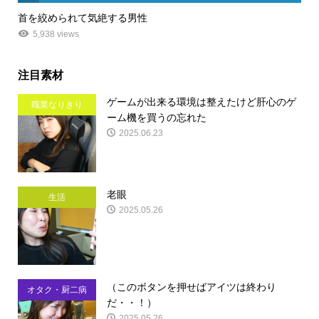
首を絞められて気絶する男性
5,938 views
注目素材
ゲームが出来る環境は整えたけど肝心のゲ
職業なりきり
ーム機を買うの忘れた
2025.06.23
老眼
生活
2025.05.26
（このボタンを押せばアイツは終わり
オタク・厨二病
だ・・！）
2025.05.26