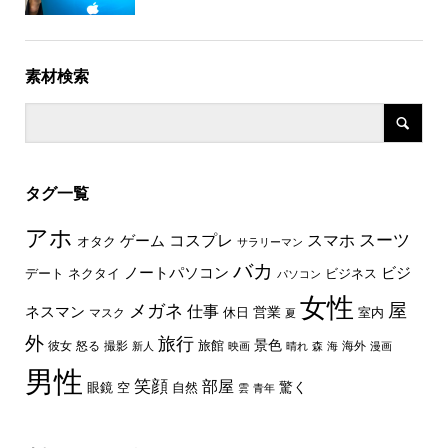
素材検索
タグ一覧
アホ
スーツ
コスプレ
スマホ
ゲーム
オタク
サラリーマン
バカ
ノートパソコン
ビジ
デート
ネクタイ
ビジネス
パソコン
女性
屋
メガネ
仕事
ネスマン
休日
営業
室内
マスク
夏
外
旅行
景色
旅館
彼女
怒る
撮影
海外
新人
映画
晴れ
森
海
漫画
男性
笑顔
部屋
驚く
眼鏡
空
自然
雲
青年