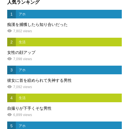
人気ランキング
1
アホ
痴漢を捕獲したら知り合いだった
7,802 views
2
生活
女性の顔アップ
7,098 views
3
アホ
彼女に首を絞められて失神する男性
7,092 views
4
生活
自撮りが下手くそな男性
6,899 views
5
アホ