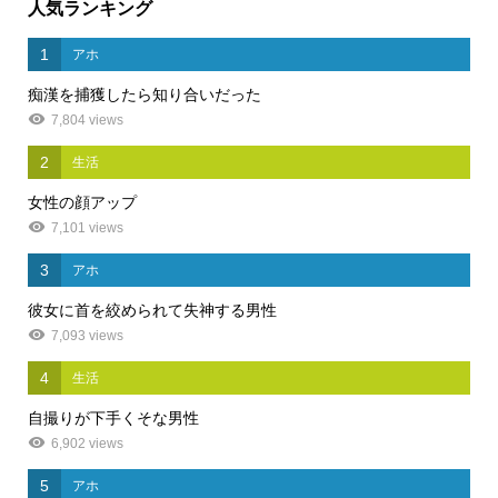
人気ランキング
1
アホ
痴漢を捕獲したら知り合いだった
7,804 views
2
生活
女性の顔アップ
7,101 views
3
アホ
彼女に首を絞められて失神する男性
7,093 views
4
生活
自撮りが下手くそな男性
6,902 views
5
アホ