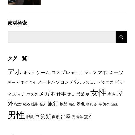
素材検索
タグ一覧
アホ
スーツ
コスプレ
スマホ
ゲーム
オタク
サラリーマン
バカ
ノートパソコン
ビジ
デート
ネクタイ
ビジネス
パソコン
女性
屋
メガネ
仕事
ネスマン
休日
営業
室内
マスク
夏
外
旅行
景色
旅館
彼女
怒る
撮影
海外
新人
映画
晴れ
森
海
漫画
男性
笑顔
部屋
驚く
眼鏡
空
自然
雲
青年