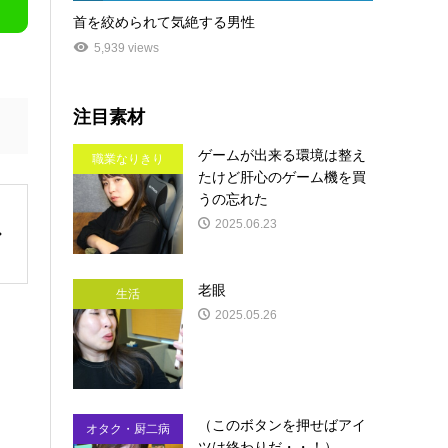
首を絞められて気絶する男性
5,939 views
注目素材
ゲームが出来る環境は整え
職業なりきり
たけど肝心のゲーム機を買
うの忘れた
2025.06.23
老眼
生活
2025.05.26
（このボタンを押せばアイ
オタク・厨二病
ツは終わりだ・・！）