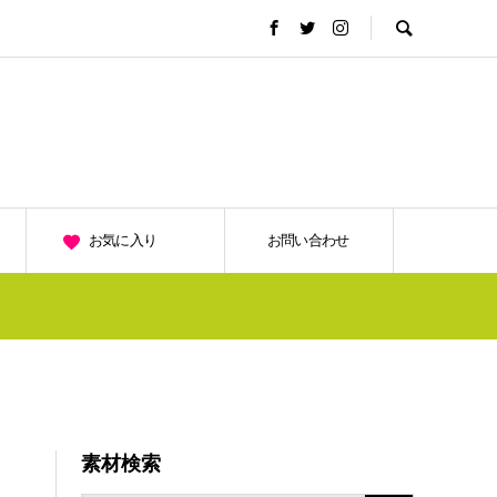
お気に入り
お問い合わせ
素材検索