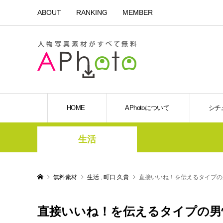
ABOUT
RANKING
MEMBER
HOME
APhotoについて
シチ
生活
無料素材
生活
,
町口 久貴
直接いいね！を伝えるタイプの
直接いいね！を伝えるタイプの男