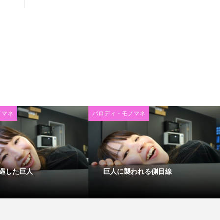
ノマネ
パロディ・モノマネ
遇した巨人
巨人に襲われる側目線