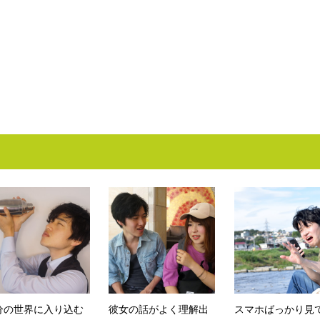
分の世界に入り込む
彼女の話がよく理解出
スマホばっかり見