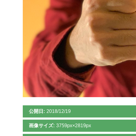
公開日:
2018/12/19
画像サイズ:
3759px×2819px