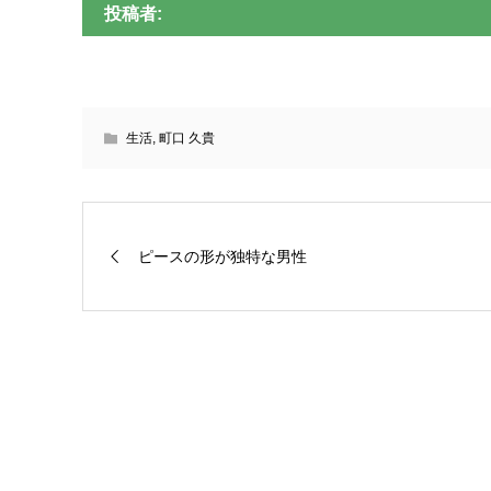
投稿者:
生活
,
町口 久貴
ピースの形が独特な男性