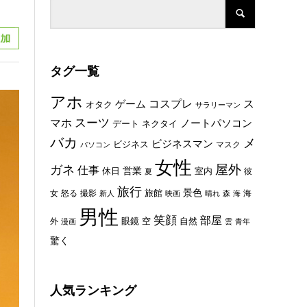
タグ一覧
アホ
コスプレ
ス
ゲーム
オタク
サラリーマン
スーツ
マホ
ノートパソコン
デート
ネクタイ
バカ
メ
ビジネスマン
ビジネス
マスク
パソコン
女性
屋外
ガネ
仕事
休日
営業
室内
彼
夏
旅行
景色
旅館
女
怒る
撮影
海
新人
映画
晴れ
森
海
男性
笑顔
部屋
眼鏡
空
外
自然
漫画
雲
青年
驚く
人気ランキング