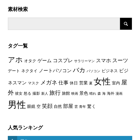
素材検索
タグ一覧
アホ
スーツ
コスプレ
スマホ
ゲーム
オタク
サラリーマン
バカ
ノートパソコン
ビジ
デート
ネクタイ
ビジネス
パソコン
女性
屋
メガネ
仕事
ネスマン
休日
営業
室内
マスク
夏
外
旅行
景色
旅館
彼女
怒る
撮影
海外
新人
映画
晴れ
森
海
漫画
男性
笑顔
部屋
驚く
眼鏡
空
自然
雲
青年
人気ランキング