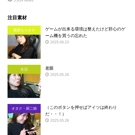
5,939 views
注目素材
ゲームが出来る環境は整えたけど肝心のゲ
職業なりきり
ーム機を買うの忘れた
2025.06.23
老眼
生活
2025.05.26
（このボタンを押せばアイツは終わり
オタク・厨二病
だ・・！）
2025.05.26