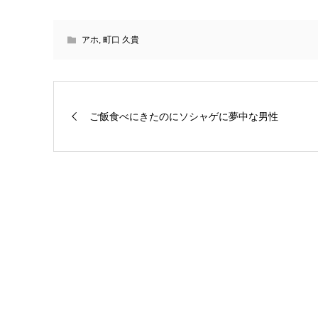
アホ
,
町口 久貴
ご飯食べにきたのにソシャゲに夢中な男性