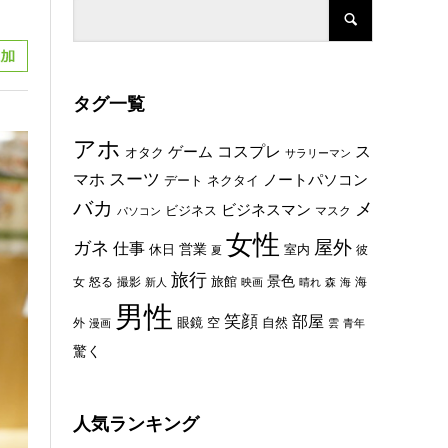
タグ一覧
アホ
コスプレ
ス
ゲーム
オタク
サラリーマン
スーツ
マホ
ノートパソコン
デート
ネクタイ
バカ
メ
ビジネスマン
ビジネス
マスク
パソコン
女性
屋外
ガネ
仕事
休日
営業
室内
彼
夏
旅行
景色
旅館
女
怒る
撮影
海
新人
映画
晴れ
森
海
男性
笑顔
部屋
眼鏡
空
外
自然
漫画
雲
青年
驚く
人気ランキング