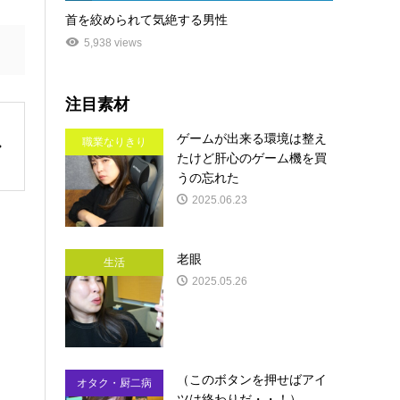
首を絞められて気絶する男性
5,938 views
注目素材
ゲームが出来る環境は整え
職業なりきり
たけど肝心のゲーム機を買
うの忘れた
2025.06.23
老眼
生活
2025.05.26
（このボタンを押せばアイ
オタク・厨二病
ツは終わりだ・・！）