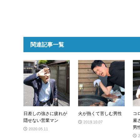
関連記事一覧
日差しの強さに疲れが
火が熱くて苦しむ男性
コ
隠せない営業マン
雇
2019.10.07
男
2020.05.11