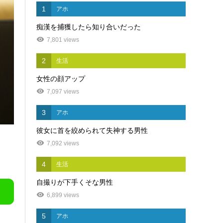
1
アホ
痴漢を捕獲したら知り合いだった
7,801 views
2
生活
女性の顔アップ
7,097 views
3
アホ
彼女に首を絞められて失神する男性
7,092 views
4
生活
自撮りが下手くそな男性
6,899 views
5
アホ