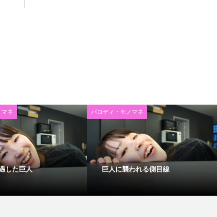
ノマネ
パロディ・モノマネ
遇した巨人
巨人に襲われる側目線