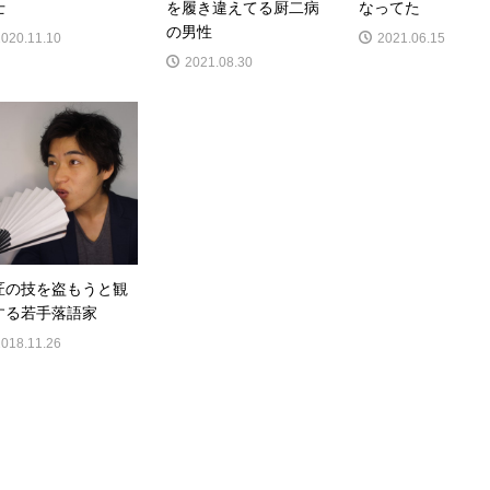
士
を履き違えてる厨二病
なってた
の男性
2020.11.10
2021.06.15
2021.08.30
匠の技を盗もうと観
する若手落語家
2018.11.26