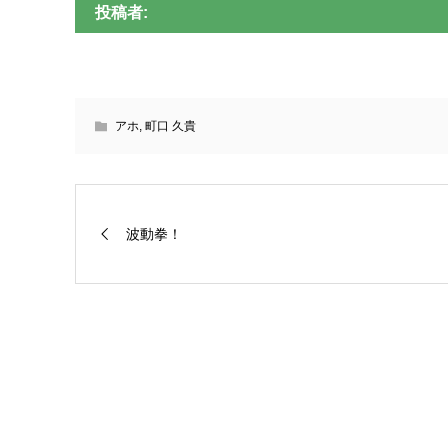
投稿者:
アホ
,
町口 久貴
波動拳！