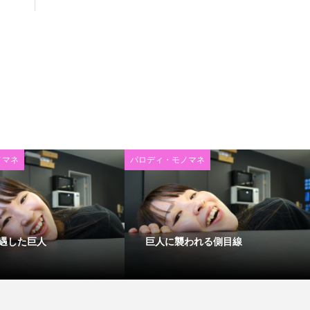
ノマネ
パロディ・モノマネ
遇した巨人
巨人に襲われる側目線