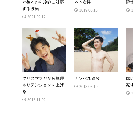
と後ろから冷静に対応
ゃう女性
隊
する彼氏
2019.05.15
2021.02.12
クリスマスだから無理
ナンパ20連敗
師
やりテンションを上げ
察
2018.08.10
る
2018.11.02