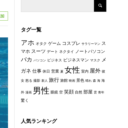
タグ一覧
アホ
コスプレ
ス
ゲーム
オタク
サラリーマン
スーツ
マホ
ノートパソコン
デート
ネクタイ
バカ
メ
ビジネスマン
ビジネス
マスク
パソコン
女性
屋外
ガネ
仕事
休日
営業
室内
彼
夏
旅行
景色
旅館
女
怒る
撮影
海
新人
映画
晴れ
森
海
男性
笑顔
部屋
眼鏡
空
外
自然
漫画
雲
青年
驚く
人気ランキング