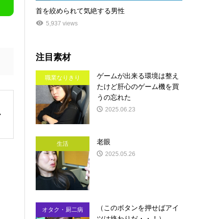
首を絞められて気絶する男性
5,937 views
注目素材
ゲームが出来る環境は整え
職業なりきり
たけど肝心のゲーム機を買
うの忘れた
2025.06.23
老眼
生活
2025.05.26
（このボタンを押せばアイ
オタク・厨二病
ツは終わりだ・・！）