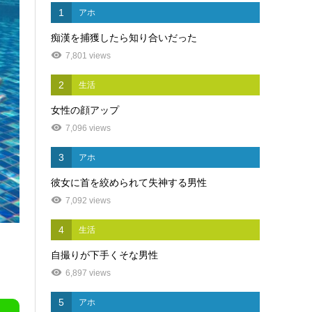
1
アホ
痴漢を捕獲したら知り合いだった
7,801 views
2
生活
女性の顔アップ
7,096 views
3
アホ
彼女に首を絞められて失神する男性
7,092 views
4
生活
自撮りが下手くそな男性
6,897 views
5
アホ