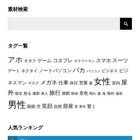
素材検索
タグ一覧
アホ
スーツ
コスプレ
スマホ
ゲーム
オタク
サラリーマン
バカ
ノートパソコン
ビジ
デート
ネクタイ
ビジネス
パソコン
女性
屋
メガネ
仕事
ネスマン
休日
営業
室内
マスク
夏
外
旅行
景色
旅館
彼女
怒る
撮影
海外
新人
映画
晴れ
森
海
漫画
男性
笑顔
部屋
驚く
眼鏡
空
自然
雲
青年
人気ランキング