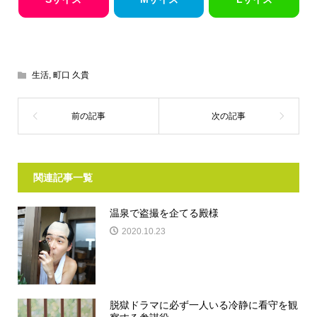
生活
,
町口 久貴
関連記事一覧
温泉で盗撮を企てる殿様
2020.10.23
脱獄ドラマに必ず一人いる冷静に看守を観