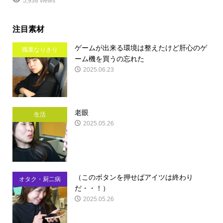
5,938 views
注目素材
ゲームが出来る環境は整えたけど肝心のゲ
職業なりきり
ーム機を買うの忘れた
2025.06.23
老眼
生活
2025.05.26
（このボタンを押せばアイツは終わり
オタク・厨二病
だ・・！）
2025.05.26