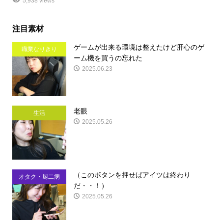
5,938 views
注目素材
ゲームが出来る環境は整えたけど肝心のゲ
職業なりきり
ーム機を買うの忘れた
2025.06.23
老眼
生活
2025.05.26
（このボタンを押せばアイツは終わり
オタク・厨二病
だ・・！）
2025.05.26