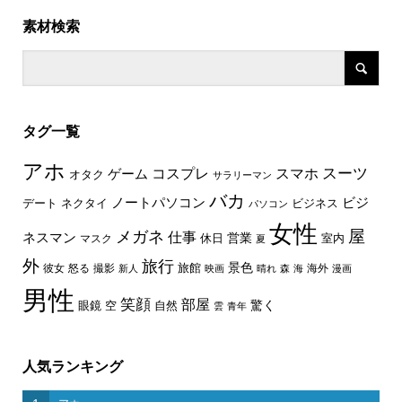
素材検索
タグ一覧
アホ
スーツ
コスプレ
スマホ
ゲーム
オタク
サラリーマン
バカ
ノートパソコン
ビジ
デート
ネクタイ
ビジネス
パソコン
女性
屋
メガネ
仕事
ネスマン
休日
営業
室内
マスク
夏
外
旅行
景色
旅館
彼女
怒る
撮影
海外
新人
映画
晴れ
森
海
漫画
男性
笑顔
部屋
驚く
眼鏡
空
自然
雲
青年
人気ランキング