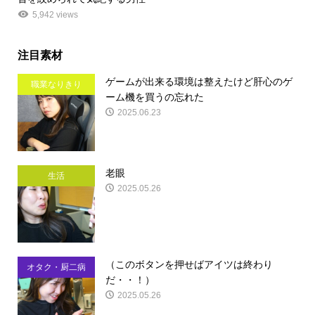
5,942 views
注目素材
ゲームが出来る環境は整えたけど肝心のゲ
職業なりきり
ーム機を買うの忘れた
2025.06.23
老眼
生活
2025.05.26
（このボタンを押せばアイツは終わり
オタク・厨二病
だ・・！）
2025.05.26