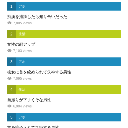
1
アホ
痴漢を捕獲したら知り合いだった
7,805 views
2
生活
女性の顔アップ
7,103 views
3
アホ
彼女に首を絞められて失神する男性
7,095 views
4
生活
自撮りが下手くそな男性
6,904 views
5
アホ
首を絞められて気絶する男性