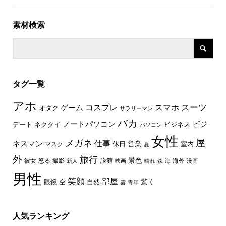
素材検索
タグ一覧
アホ
スーツ
コスプレ
スマホ
ゲーム
オタク
サラリーマン
バカ
ノートパソコン
ビジ
デート
ネクタイ
ビジネス
パソコン
女性
屋
メガネ
仕事
ネスマン
休日
営業
室内
マスク
夏
外
旅行
景色
旅館
彼女
怒る
撮影
海外
新人
映画
晴れ
森
海
漫画
男性
笑顔
部屋
驚く
眼鏡
空
自然
雲
青年
人気ランキング