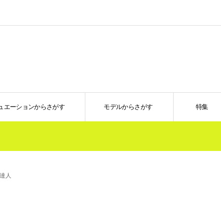
ュエーションからさがす
モデルからさがす
特集
達人