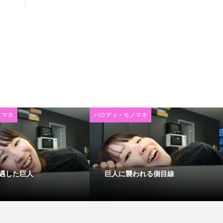
ノマネ
パロディ・モノマネ
遇した巨人
巨人に襲われる側目線