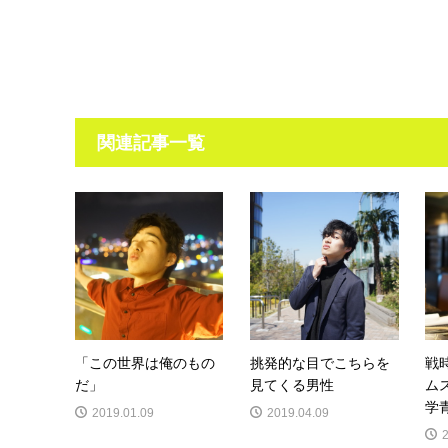
関連記事一覧
「この世界は俺のもの
挑発的な目でこちらを
戦
だ」
見てくる男性
ム
学
2019.01.09
2019.04.09