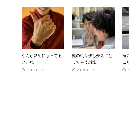
なんか斜めになってる
髭の剃り残しが気にな
家
いいね
っちゃう男性
こ
2018.12.19
2019.01.16