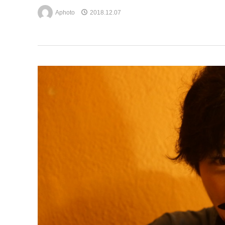
Aphoto
2018.12.07