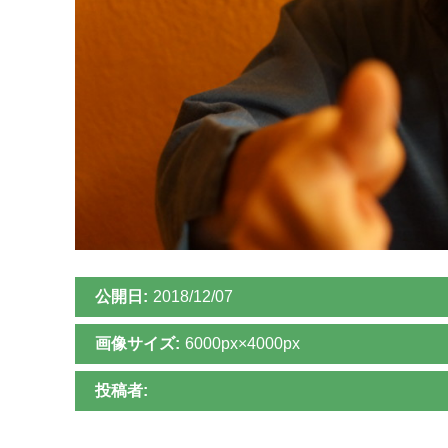
公開日:
2018/12/07
画像サイズ:
6000px×4000px
投稿者: