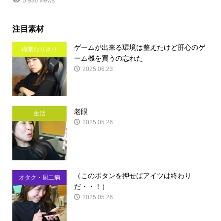
5,936 views
注目素材
ゲームが出来る環境は整えたけど肝心のゲ
職業なりきり
ーム機を買うの忘れた
2025.06.23
老眼
生活
2025.05.26
（このボタンを押せばアイツは終わり
オタク・厨二病
だ・・！）
2025.05.26