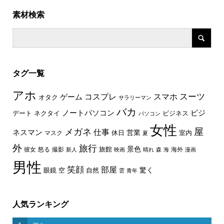
素材検索
タグ一覧
アホ
スーツ
コスプレ
スマホ
ゲーム
オタク
サラリーマン
バカ
ノートパソコン
ビジ
デート
ネクタイ
ビジネス
パソコン
女性
屋
メガネ
仕事
ネスマン
休日
営業
室内
マスク
夏
外
旅行
景色
旅館
彼女
怒る
撮影
海外
新人
映画
晴れ
森
海
漫画
男性
笑顔
部屋
驚く
眼鏡
空
自然
雲
青年
人気ランキング