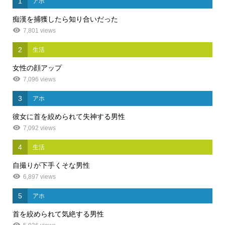
1
アホ
痴漢を捕獲したら知り合いだった
7,801 views
2
生活
女性の顔アップ
7,096 views
3
アホ
彼女に首を絞められて失神する男性
7,092 views
4
生活
自撮りが下手くそな男性
6,897 views
5
アホ
首を絞められて気絶する男性