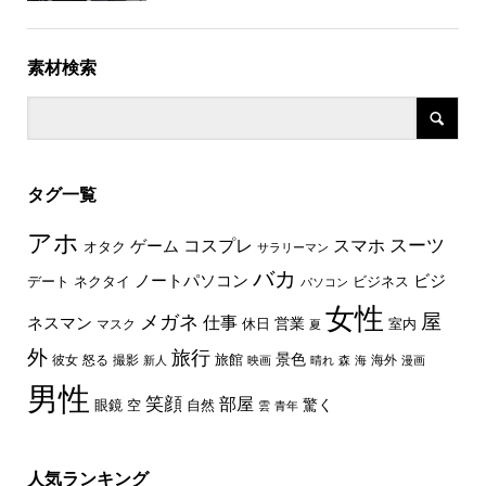
素材検索
タグ一覧
アホ
スーツ
コスプレ
スマホ
ゲーム
オタク
サラリーマン
バカ
ノートパソコン
ビジ
デート
ネクタイ
ビジネス
パソコン
女性
屋
メガネ
仕事
ネスマン
休日
営業
室内
マスク
夏
外
旅行
景色
旅館
彼女
怒る
撮影
海外
新人
映画
晴れ
森
海
漫画
男性
笑顔
部屋
驚く
眼鏡
空
自然
雲
青年
人気ランキング