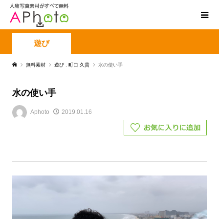
遊び
無料素材
遊び
,
町口 久貴
水の使い手
水の使い手
Aphoto
2019.01.16