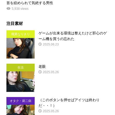
首を絞められて気絶する男性
5,938 views
注目素材
ゲームが出来る環境は整えたけど肝心のゲ
職業なりきり
ーム機を買うの忘れた
2025.06.23
老眼
生活
2025.05.26
（このボタンを押せばアイツは終わり
オタク・厨二病
だ・・！）
2025.05.26