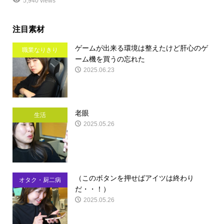
5,940 views
注目素材
ゲームが出来る環境は整えたけど肝心のゲ
職業なりきり
ーム機を買うの忘れた
2025.06.23
老眼
生活
2025.05.26
（このボタンを押せばアイツは終わり
オタク・厨二病
だ・・！）
2025.05.26