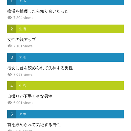
1
アホ
痴漢を捕獲したら知り合いだった
7,804 views
2
生活
女性の顔アップ
7,101 views
3
アホ
彼女に首を絞められて失神する男性
7,093 views
4
生活
自撮りが下手くそな男性
6,901 views
5
アホ
首を絞められて気絶する男性