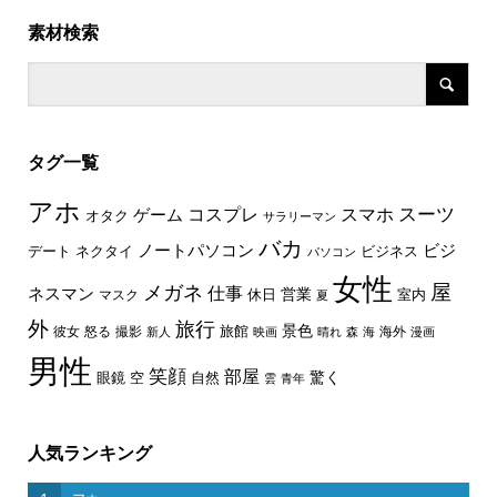
素材検索
タグ一覧
アホ
スーツ
コスプレ
スマホ
ゲーム
オタク
サラリーマン
バカ
ノートパソコン
ビジ
デート
ネクタイ
ビジネス
パソコン
女性
屋
メガネ
仕事
ネスマン
休日
営業
室内
マスク
夏
外
旅行
景色
旅館
彼女
怒る
撮影
海外
新人
映画
晴れ
森
海
漫画
男性
笑顔
部屋
驚く
眼鏡
空
自然
雲
青年
人気ランキング