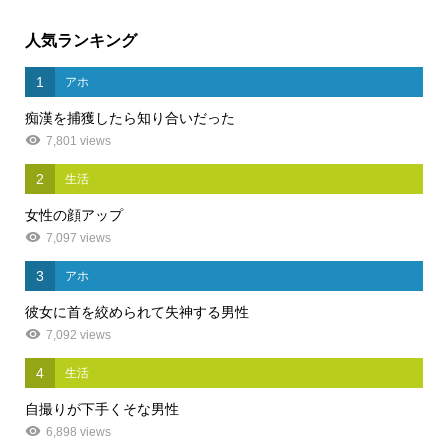
人気ランキング
1
アホ
痴漢を捕獲したら知り合いだった
7,801 views
2
生活
女性の顔アップ
7,097 views
3
アホ
彼女に首を絞められて失神する男性
7,092 views
4
生活
自撮りが下手くそな男性
6,898 views