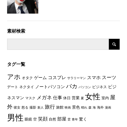
素材検索
タグ一覧
アホ
スーツ
コスプレ
スマホ
ゲーム
オタク
サラリーマン
バカ
ノートパソコン
ビジ
デート
ネクタイ
ビジネス
パソコン
女性
屋
メガネ
仕事
ネスマン
休日
営業
室内
マスク
夏
外
旅行
景色
旅館
彼女
怒る
撮影
海外
新人
映画
晴れ
森
海
漫画
男性
笑顔
部屋
驚く
眼鏡
空
自然
雲
青年