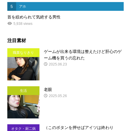
5
アホ
首を絞められて気絶する男性
5,938 views
注目素材
ゲームが出来る環境は整えたけど肝心のゲ
職業なりきり
ーム機を買うの忘れた
2025.06.23
老眼
生活
2025.05.26
（このボタンを押せばアイツは終わり
オタク・厨二病