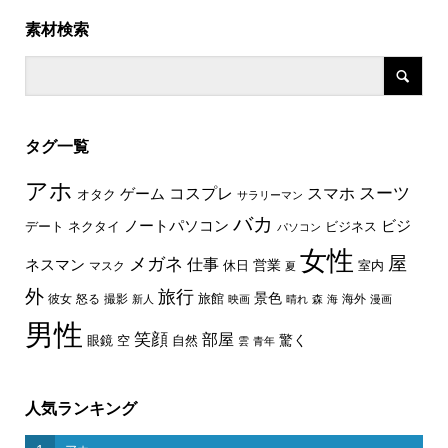
素材検索
タグ一覧
アホ
スーツ
コスプレ
スマホ
ゲーム
オタク
サラリーマン
バカ
ノートパソコン
ビジ
デート
ネクタイ
ビジネス
パソコン
女性
屋
メガネ
仕事
ネスマン
休日
営業
室内
マスク
夏
外
旅行
景色
旅館
彼女
怒る
撮影
海外
新人
映画
晴れ
森
海
漫画
男性
笑顔
部屋
驚く
眼鏡
空
自然
雲
青年
人気ランキング