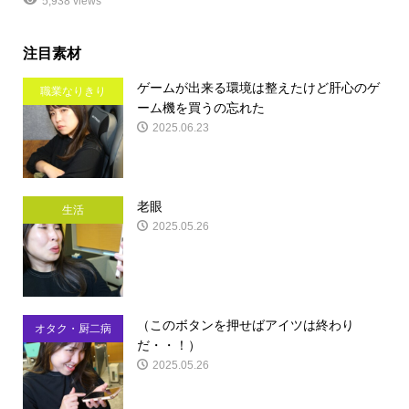
5,938 views
注目素材
ゲームが出来る環境は整えたけど肝心のゲ
職業なりきり
ーム機を買うの忘れた
2025.06.23
老眼
生活
2025.05.26
（このボタンを押せばアイツは終わり
オタク・厨二病
だ・・！）
2025.05.26