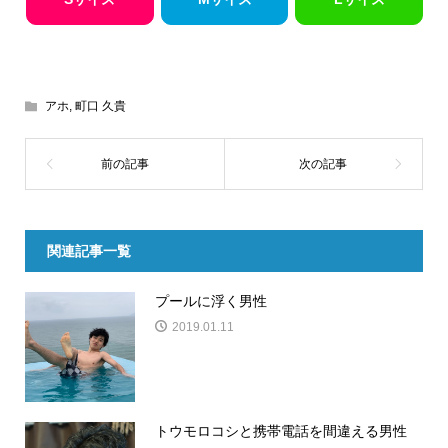
アホ
,
町口 久貴
関連記事一覧
プールに浮く男性
2019.01.11
トウモロコシと携帯電話を間違える男性