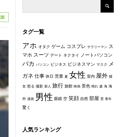
タグ一覧
アホ
コスプレ
ス
ゲーム
オタク
サラリーマン
スーツ
マホ
ノートパソコン
デート
ネクタイ
バカ
メ
ビジネスマン
ビジネス
マスク
パソコン
女性
屋外
ガネ
仕事
休日
営業
室内
彼
夏
旅行
景色
旅館
女
怒る
撮影
海
新人
映画
晴れ
森
海
男性
笑顔
部屋
眼鏡
空
外
自然
漫画
雲
青年
驚く
人気ランキング