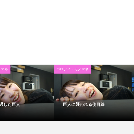
ノマネ
パロディ・モノマネ
遇した巨人
巨人に襲われる側目線