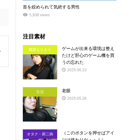
首を絞められて気絶する男性
5,938 views
注目素材
ゲームが出来る環境は整え
職業なりきり
たけど肝心のゲーム機を買
うの忘れた
2025.06.23
老眼
生活
2025.05.26
（このボタンを押せばアイ
オタク・厨二病
ツは終わりだ・・！）