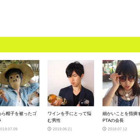
わら帽子を被ったゴ
ワインを手にとって悩
細かいことを指摘
ラ
む男性
PTAの会長
2019.07.09
2019.06.21
2018.07.12