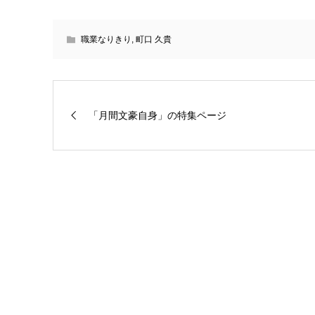
職業なりきり
,
町口 久貴
「月間文豪自身」の特集ページ