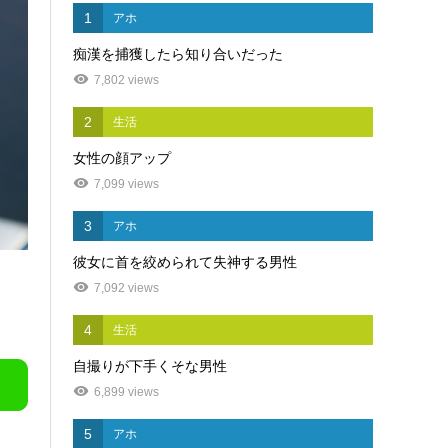
1
アホ
痴漢を捕獲したら知り合いだった
7,802 views
2
生活
女性の顔アップ
7,099 views
3
アホ
彼女に首を絞められて失神する男性
7,092 views
4
生活
自撮りが下手くそな男性
6,899 views
5
アホ