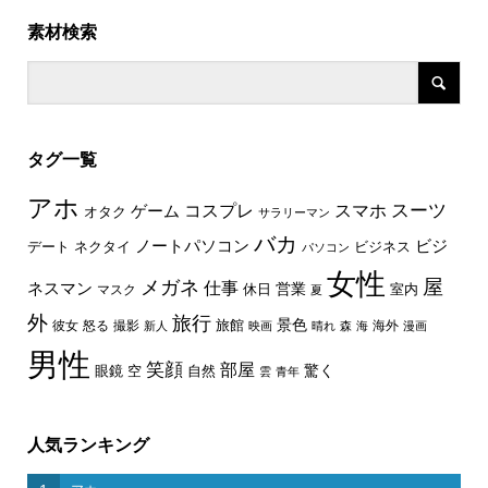
素材検索
タグ一覧
アホ
スーツ
コスプレ
スマホ
ゲーム
オタク
サラリーマン
バカ
ノートパソコン
ビジ
デート
ネクタイ
ビジネス
パソコン
女性
屋
メガネ
仕事
ネスマン
休日
営業
室内
マスク
夏
外
旅行
景色
旅館
彼女
怒る
撮影
海外
新人
映画
晴れ
森
海
漫画
男性
笑顔
部屋
驚く
眼鏡
空
自然
雲
青年
人気ランキング