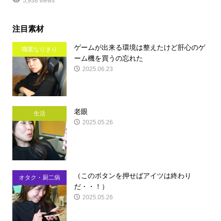
5,938 views
注目素材
ゲームが出来る環境は整えたけど肝心のゲ
職業なりきり
ーム機を買うの忘れた
2025.06.23
老眼
生活
2025.05.26
（このボタンを押せばアイツは終わり
オタク・厨二病
だ・・！）
2025.05.26