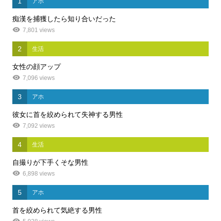
1
アホ
痴漢を捕獲したら知り合いだった
7,801 views
2
生活
女性の顔アップ
7,096 views
3
アホ
彼女に首を絞められて失神する男性
7,092 views
4
生活
自撮りが下手くそな男性
6,898 views
5
アホ
首を絞められて気絶する男性