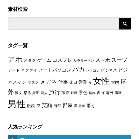
素材検索
タグ一覧
アホ
スーツ
コスプレ
スマホ
ゲーム
オタク
サラリーマン
バカ
ノートパソコン
ビジ
デート
ネクタイ
ビジネス
パソコン
女性
屋
メガネ
仕事
ネスマン
休日
営業
室内
マスク
夏
外
旅行
景色
旅館
彼女
怒る
撮影
海外
新人
映画
晴れ
森
海
漫画
男性
笑顔
部屋
驚く
眼鏡
空
自然
雲
青年
人気ランキング