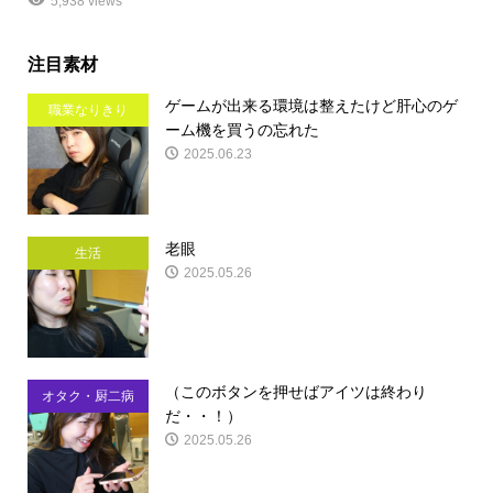
5,938 views
注目素材
ゲームが出来る環境は整えたけど肝心のゲ
職業なりきり
ーム機を買うの忘れた
2025.06.23
老眼
生活
2025.05.26
（このボタンを押せばアイツは終わり
オタク・厨二病
だ・・！）
2025.05.26