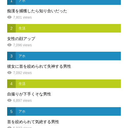
1
アホ
痴漢を捕獲したら知り合いだった
7,801 views
2
生活
女性の顔アップ
7,096 views
3
アホ
彼女に首を絞められて失神する男性
7,092 views
4
生活
自撮りが下手くそな男性
6,897 views
5
アホ
首を絞められて気絶する男性