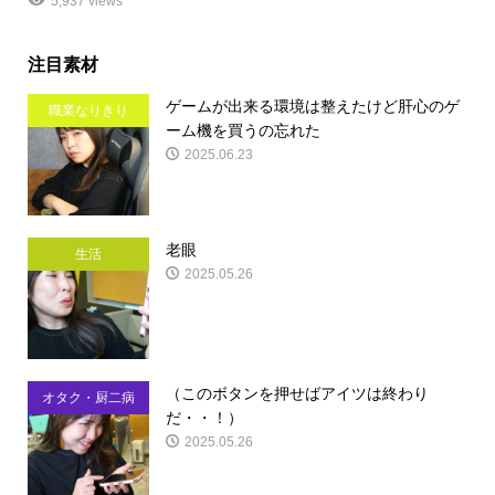
5,937 views
注目素材
ゲームが出来る環境は整えたけど肝心のゲ
職業なりきり
ーム機を買うの忘れた
2025.06.23
老眼
生活
2025.05.26
（このボタンを押せばアイツは終わり
オタク・厨二病
だ・・！）
2025.05.26