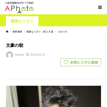
職業なりきり
無料素材
職業なりきり
,
町口 久貴
文豪の朝
文豪の朝
Aphoto
2019.03.15