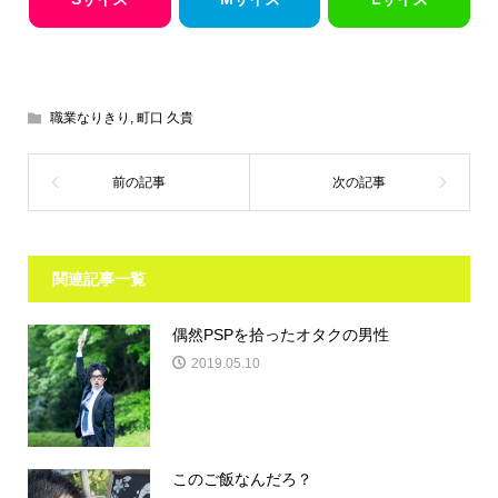
職業なりきり
,
町口 久貴
関連記事一覧
偶然PSPを拾ったオタクの男性
2019.05.10
このご飯なんだろ？