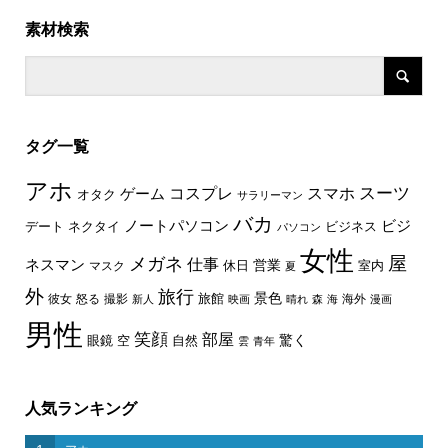
素材検索
タグ一覧
アホ
スーツ
コスプレ
スマホ
ゲーム
オタク
サラリーマン
バカ
ノートパソコン
ビジ
デート
ネクタイ
ビジネス
パソコン
女性
屋
メガネ
仕事
ネスマン
休日
営業
室内
マスク
夏
外
旅行
景色
旅館
彼女
怒る
撮影
海外
新人
映画
晴れ
森
海
漫画
男性
笑顔
部屋
驚く
眼鏡
空
自然
雲
青年
人気ランキング