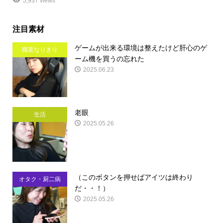
5,937 views
注目素材
ゲームが出来る環境は整えたけど肝心のゲ
職業なりきり
ーム機を買うの忘れた
2025.06.23
老眼
生活
2025.05.26
（このボタンを押せばアイツは終わり
オタク・厨二病
だ・・！）
2025.05.26