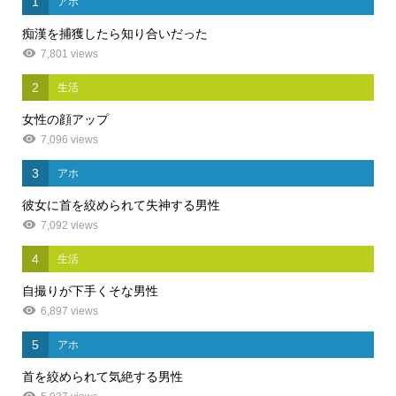
1
アホ
痴漢を捕獲したら知り合いだった
7,801 views
2
生活
女性の顔アップ
7,096 views
3
アホ
彼女に首を絞められて失神する男性
7,092 views
4
生活
自撮りが下手くそな男性
6,897 views
5
アホ
首を絞められて気絶する男性