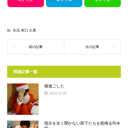
生活
,
町口 久貴
関連記事一覧
寝過ごした
2018.12.05
指示を全く聞かない部下たちを怒鳴る司令