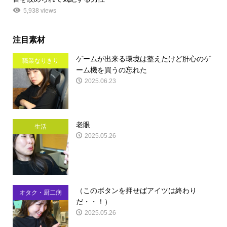
5,938 views
注目素材
ゲームが出来る環境は整えたけど肝心のゲ
職業なりきり
ーム機を買うの忘れた
2025.06.23
老眼
生活
2025.05.26
（このボタンを押せばアイツは終わり
オタク・厨二病
だ・・！）
2025.05.26