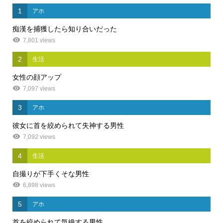
1
アホ
痴漢を捕獲したら知り合いだった
7,801 views
2
生活
女性の顔アップ
7,097 views
3
アホ
彼女に首を絞められて失神する男性
7,092 views
4
生活
自撮りが下手くそな男性
6,898 views
5
アホ
首を絞められて気絶する男性