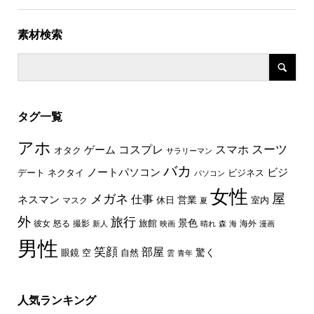
素材検索
タグ一覧
アホ
スーツ
コスプレ
スマホ
ゲーム
オタク
サラリーマン
バカ
ノートパソコン
ビジ
デート
ネクタイ
ビジネス
パソコン
女性
屋
メガネ
仕事
ネスマン
休日
営業
室内
マスク
夏
外
旅行
景色
旅館
彼女
怒る
撮影
海外
新人
映画
晴れ
森
海
漫画
男性
笑顔
部屋
驚く
眼鏡
空
自然
雲
青年
人気ランキング