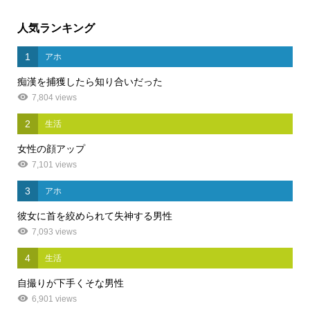
人気ランキング
1
アホ
痴漢を捕獲したら知り合いだった
7,804 views
2
生活
女性の顔アップ
7,101 views
3
アホ
彼女に首を絞められて失神する男性
7,093 views
4
生活
自撮りが下手くそな男性
6,901 views