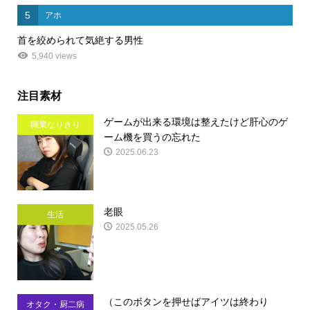
5
アホ
首を絞められて気絶する男性
5,940 views
注目素材
ゲームが出来る環境は整えたけど肝心のゲ
職業なりきり
ーム機を買うの忘れた
2025.06.23
老眼
生活
2025.05.26
（このボタンを押せばアイツは終わり
オタク・厨二病