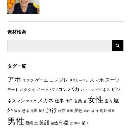
素材検索
タグ一覧
アホ
スーツ
コスプレ
スマホ
ゲーム
オタク
サラリーマン
バカ
ノートパソコン
ビジ
デート
ネクタイ
ビジネス
パソコン
女性
屋
メガネ
仕事
ネスマン
休日
営業
室内
マスク
夏
外
旅行
景色
旅館
彼女
怒る
撮影
海外
新人
映画
晴れ
森
海
漫画
男性
笑顔
部屋
驚く
眼鏡
空
自然
雲
青年