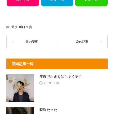
遊び
,
町口 久貴
関連記事一覧
笑顔でお金をばらまく男性
2019.02.04
時報だった