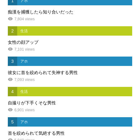
1
アホ
痴漢を捕獲したら知り合いだった
7,804 views
2
生活
女性の顔アップ
7,101 views
3
アホ
彼女に首を絞められて失神する男性
7,093 views
4
生活
自撮りが下手くそな男性
6,901 views
5
アホ
首を絞められて気絶する男性