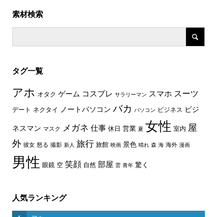
素材検索
タグ一覧
アホ
スーツ
コスプレ
スマホ
ゲーム
オタク
サラリーマン
バカ
ノートパソコン
ビジ
デート
ネクタイ
ビジネス
パソコン
女性
屋
メガネ
仕事
ネスマン
休日
営業
室内
マスク
夏
外
旅行
景色
旅館
彼女
怒る
撮影
海外
新人
映画
晴れ
森
海
漫画
男性
笑顔
部屋
驚く
眼鏡
空
自然
雲
青年
人気ランキング