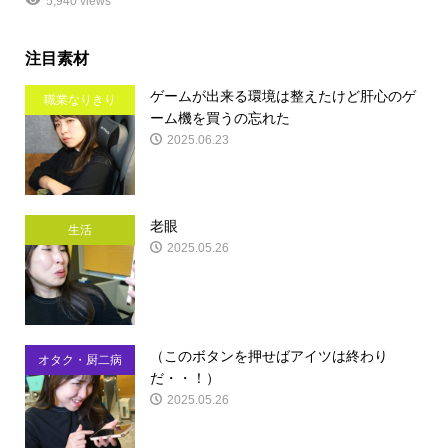
5,940 views
注目素材
ゲームが出来る環境は整えたけど肝心のゲ
職業なりきり
ーム機を買うの忘れた
2025.06.23
老眼
生活
2025.05.26
（このボタンを押せばアイツは終わり
オタク・厨二病
だ・・！）
2025.05.26