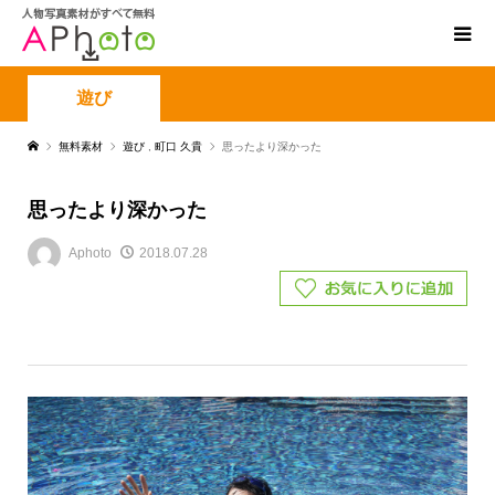
遊び
無料素材
遊び
,
町口 久貴
思ったより深かった
思ったより深かった
Aphoto
2018.07.28