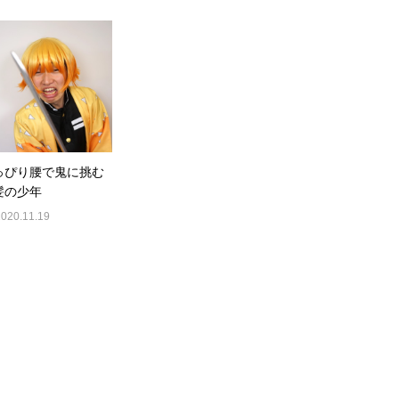
っぴり腰で鬼に挑む
髪の少年
2020.11.19