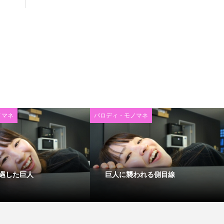
ノマネ
パロディ・モノマネ
遇した巨人
巨人に襲われる側目線