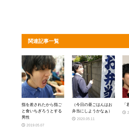
関連記事一覧
指を差されたから指ご
（今日の昼ごはんはお
「
と食いちぎろうとする
弁当にしようかなぁ）
男性
2020.05.11
2019.05.07