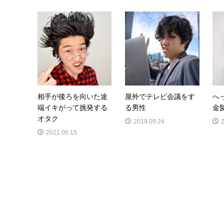
相手が後ろを向いた途
屋外でテレビ会議をす
へ
端イキがって挑発する
る男性
金
オタク
2019.09.24
2021.06.15