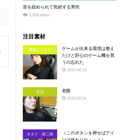
首を絞められて気絶する男性
5,938 views
注目素材
ゲームが出来る環境は整え
職業なりきり
たけど肝心のゲーム機を買
うの忘れた
2025.06.23
老眼
生活
2025.05.26
（このボタンを押せばアイ
オタク・厨二病
ツは終わりだ・・！）