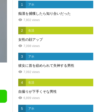
1
アホ
痴漢を捕獲したら知り合いだった
7,802 views
2
生活
女性の顔アップ
7,098 views
3
アホ
彼女に首を絞められて失神する男性
7,092 views
4
生活
自撮りが下手くそな男性
6,899 views
5
アホ