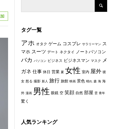
タグ一覧
アホ
コスプレ
ス
ゲーム
オタク
サラリーマン
スーツ
マホ
ノートパソコン
デート
ネクタイ
バカ
メ
ビジネスマン
ビジネス
マスク
パソコン
女性
屋外
ガネ
仕事
休日
営業
室内
彼
夏
旅行
景色
旅館
女
怒る
撮影
海
新人
映画
晴れ
森
海
男性
笑顔
部屋
眼鏡
空
外
自然
漫画
雲
青年
驚く
人気ランキング