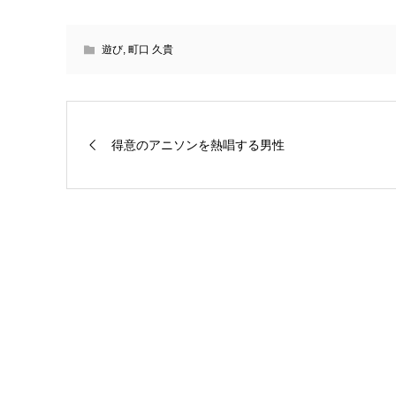
遊び
,
町口 久貴
得意のアニソンを熱唱する男性