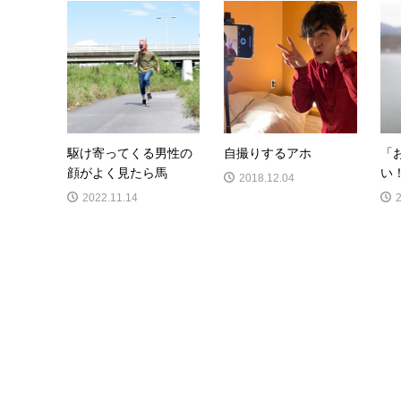
駆け寄ってくる男性の
自撮りするアホ
「
顔がよく見たら馬
い
2018.12.04
2022.11.14