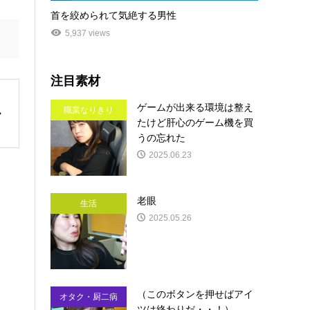
首を絞められて気絶する男性
5,937 views
注目素材
ゲームが出来る環境は整え
職業なりきり
たけど肝心のゲーム機を買
うの忘れた
2025.06.23
老眼
生活
2025.05.26
（このボタンを押せばアイ
オタク・厨二病
ツは終わりだ・・！）