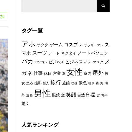
タグ一覧
アホ
コスプレ
ス
ゲーム
オタク
サラリーマン
スーツ
マホ
ノートパソコン
デート
ネクタイ
バカ
メ
ビジネスマン
ビジネス
マスク
パソコン
女性
屋外
ガネ
仕事
休日
営業
室内
彼
夏
旅行
景色
旅館
女
怒る
撮影
海
新人
映画
晴れ
森
海
男性
笑顔
部屋
眼鏡
空
外
自然
漫画
雲
青年
驚く
人気ランキング