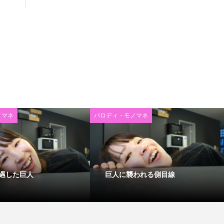
ノマネ
パロディ・モノマネ
遇した巨人
巨人に襲われる側目線