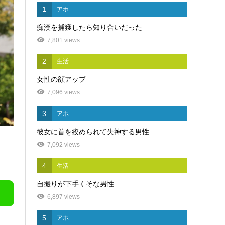
1
アホ
痴漢を捕獲したら知り合いだった
7,801 views
2
生活
女性の顔アップ
7,096 views
3
アホ
彼女に首を絞められて失神する男性
7,092 views
4
生活
自撮りが下手くそな男性
6,897 views
5
アホ