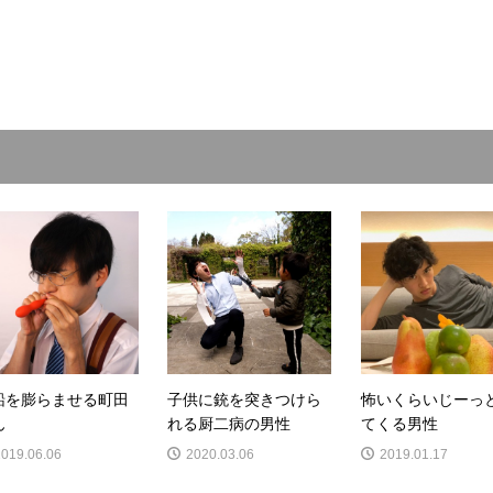
船を膨らませる町田
子供に銃を突きつけら
怖いくらいじーっ
ん
れる厨二病の男性
てくる男性
2019.06.06
2020.03.06
2019.01.17