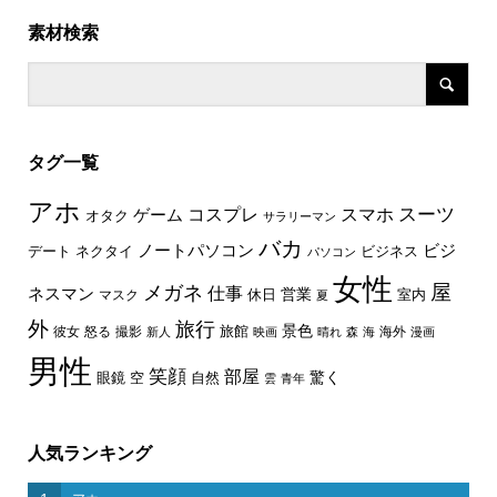
素材検索
タグ一覧
アホ
スーツ
コスプレ
スマホ
ゲーム
オタク
サラリーマン
バカ
ノートパソコン
ビジ
デート
ネクタイ
ビジネス
パソコン
女性
屋
メガネ
仕事
ネスマン
休日
営業
室内
マスク
夏
外
旅行
景色
旅館
彼女
怒る
撮影
海外
新人
映画
晴れ
森
海
漫画
男性
笑顔
部屋
驚く
眼鏡
空
自然
雲
青年
人気ランキング