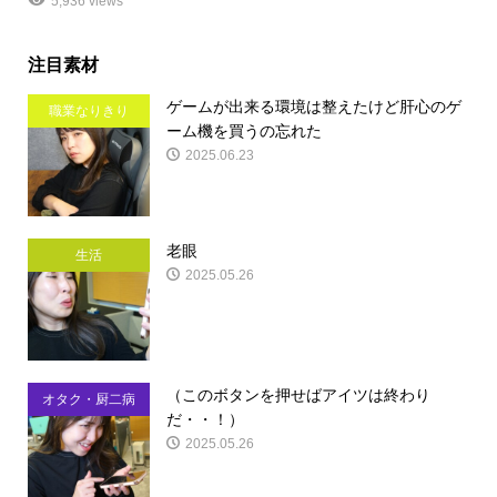
5,936 views
注目素材
ゲームが出来る環境は整えたけど肝心のゲ
職業なりきり
ーム機を買うの忘れた
2025.06.23
老眼
生活
2025.05.26
（このボタンを押せばアイツは終わり
オタク・厨二病
だ・・！）
2025.05.26