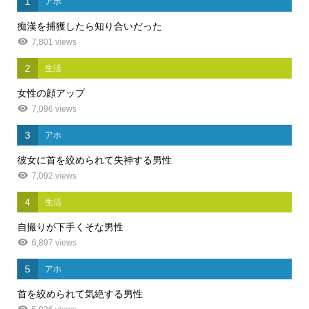
1
アホ
痴漢を捕獲したら知り合いだった
7,801 views
2
生活
女性の顔アップ
7,096 views
3
アホ
彼女に首を絞められて失神する男性
7,092 views
4
生活
自撮りが下手くそな男性
6,897 views
5
アホ
首を絞められて気絶する男性