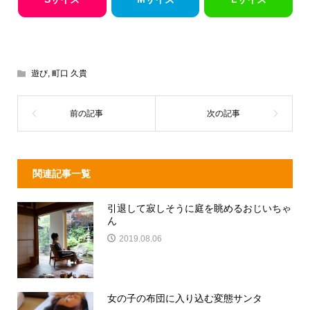
遊び
,
町口 久貴
関連記事一覧
引退して寂しそうに庭を眺めるおじいちゃ
ん
2019.08.06
女の子の布団に入り込む変態サンタ