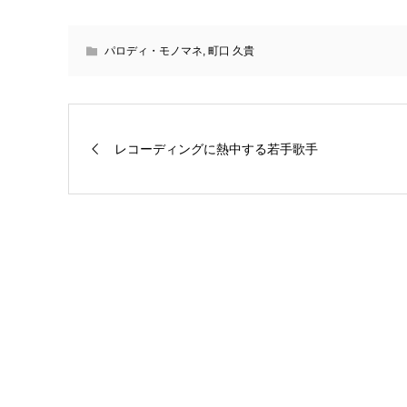
パロディ・モノマネ
,
町口 久貴
レコーディングに熱中する若手歌手