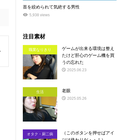
首を絞められて気絶する男性
5,938 views
注目素材
ゲームが出来る環境は整え
職業なりきり
たけど肝心のゲーム機を買
うの忘れた
2025.06.23
老眼
生活
2025.05.26
（このボタンを押せばアイ
オタク・厨二病
ツは終わりだ・・！）