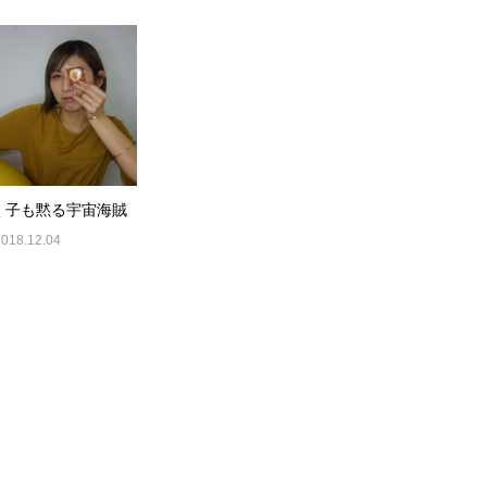
く子も黙る宇宙海賊
2018.12.04