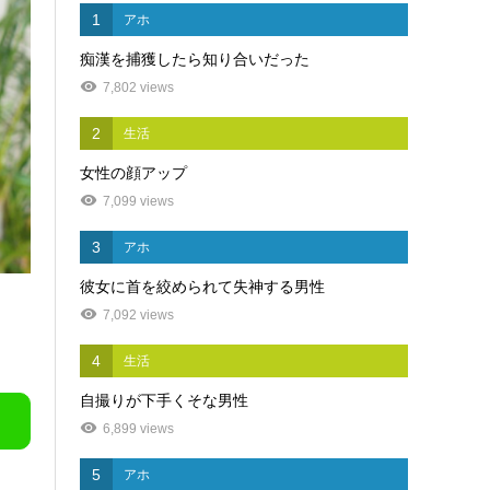
1
アホ
痴漢を捕獲したら知り合いだった
7,802 views
2
生活
女性の顔アップ
7,099 views
3
アホ
彼女に首を絞められて失神する男性
7,092 views
4
生活
自撮りが下手くそな男性
6,899 views
5
アホ