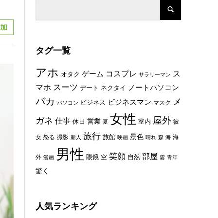
タグ一覧
アホ
コスプレ
ス
ゲーム
オタク
サラリーマン
スーツ
マホ
ノートパソコン
デート
ネクタイ
バカ
メ
ビジネスマン
ビジネス
マスク
パソコン
女性
屋外
ガネ
仕事
休日
営業
室内
彼
夏
旅行
景色
旅館
女
怒る
撮影
海
新人
映画
晴れ
森
海
男性
笑顔
部屋
眼鏡
空
外
自然
漫画
雲
青年
驚く
人気ランキング