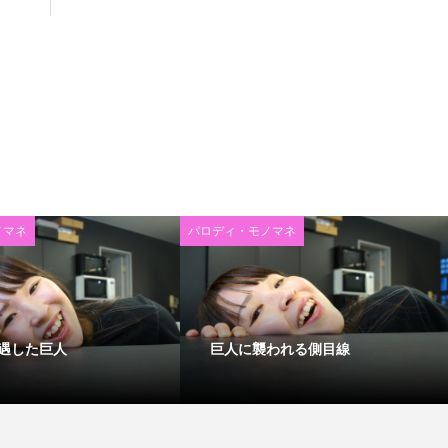
ノマネ
パロディ・モノマネ
遇した巨人
巨人に襲われる側目線