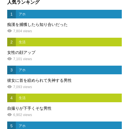
人気ランキング
1
アホ
痴漢を捕獲したら知り合いだった
7,804 views
2
生活
女性の顔アップ
7,101 views
3
アホ
彼女に首を絞められて失神する男性
7,093 views
4
生活
自撮りが下手くそな男性
6,902 views
5
アホ