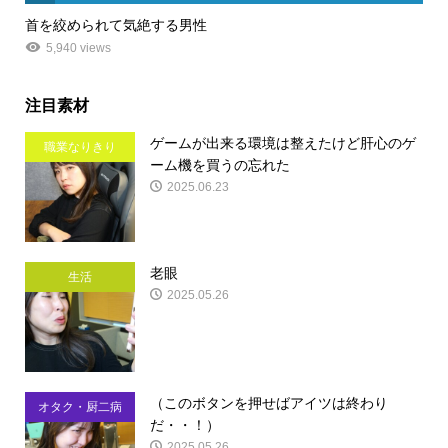
首を絞められて気絶する男性
5,940 views
注目素材
ゲームが出来る環境は整えたけど肝心のゲ
職業なりきり
ーム機を買うの忘れた
2025.06.23
老眼
生活
2025.05.26
（このボタンを押せばアイツは終わり
オタク・厨二病
だ・・！）
2025.05.26