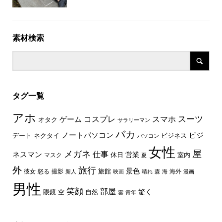
素材検索
タグ一覧
アホ
スーツ
コスプレ
スマホ
ゲーム
オタク
サラリーマン
バカ
ノートパソコン
ビジ
デート
ネクタイ
ビジネス
パソコン
女性
屋
メガネ
仕事
ネスマン
休日
営業
室内
マスク
夏
外
旅行
景色
旅館
彼女
怒る
撮影
海外
新人
映画
晴れ
森
海
漫画
男性
笑顔
部屋
驚く
眼鏡
空
自然
雲
青年