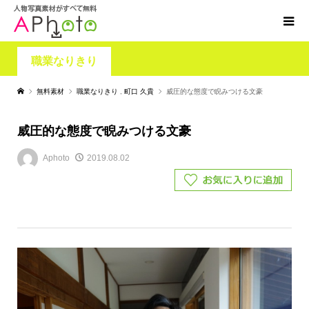
職業なりきり
無料素材
職業なりきり
,
町口 久貴
威圧的な態度で睨みつける文豪
威圧的な態度で睨みつける文豪
Aphoto
2019.08.02