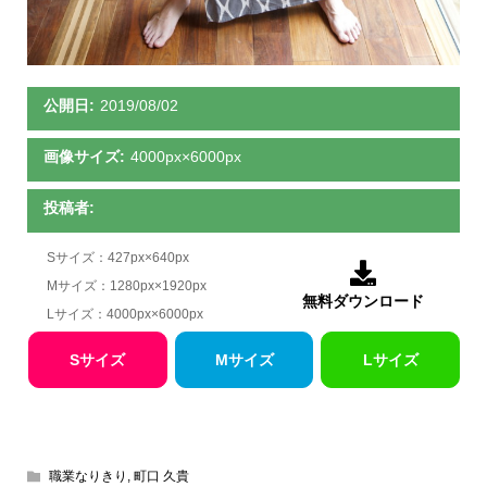
公開日:
2019/08/02
画像サイズ:
4000px×6000px
投稿者:
Sサイズ：427px×640px

Mサイズ：1280px×1920px
無料ダウンロード
Lサイズ：4000px×6000px
Sサイズ
Mサイズ
Lサイズ
職業なりきり
,
町口 久貴