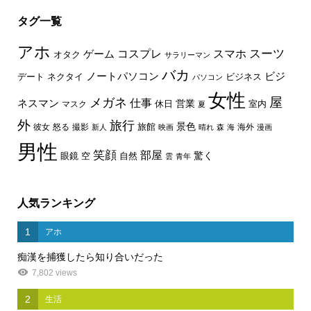
タグ一覧
アホ
スーツ
コスプレ
スマホ
ゲーム
オタク
サラリーマン
バカ
ノートパソコン
ビジ
デート
ネクタイ
ビジネス
パソコン
女性
屋
メガネ
仕事
ネスマン
休日
営業
室内
マスク
夏
外
旅行
景色
旅館
彼女
怒る
撮影
海外
新人
映画
晴れ
森
海
漫画
男性
笑顔
部屋
驚く
眼鏡
空
自然
雲
青年
人気ランキング
1
アホ
痴漢を捕獲したら知り合いだった
7,802 views
2
生活