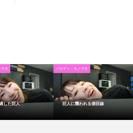
ノマネ
パロディ・モノマネ
遇した巨人
巨人に襲われる側目線