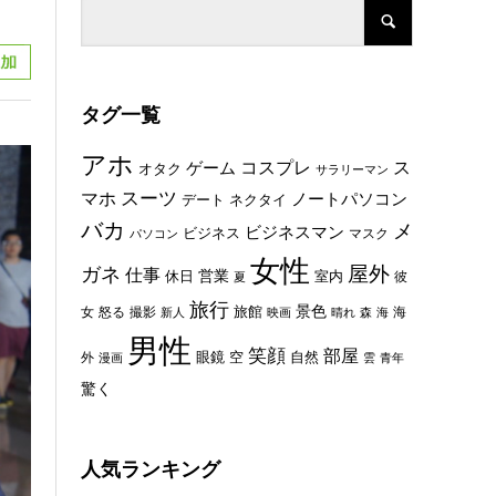
タグ一覧
アホ
コスプレ
ス
ゲーム
オタク
サラリーマン
スーツ
マホ
ノートパソコン
デート
ネクタイ
バカ
メ
ビジネスマン
ビジネス
マスク
パソコン
女性
屋外
ガネ
仕事
休日
営業
室内
彼
夏
旅行
景色
旅館
女
怒る
撮影
海
新人
映画
晴れ
森
海
男性
笑顔
部屋
眼鏡
空
外
自然
漫画
雲
青年
驚く
人気ランキング