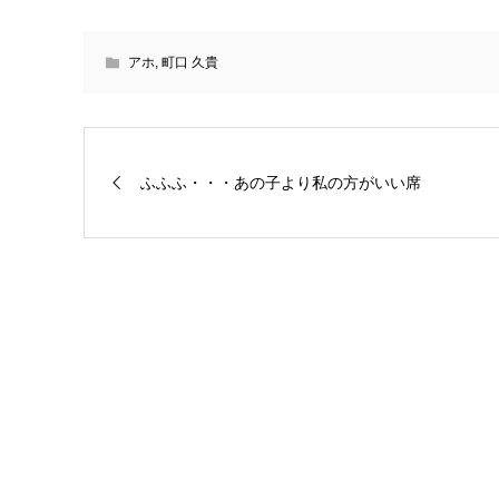
アホ
,
町口 久貴
ふふふ・・・あの子より私の方がいい席