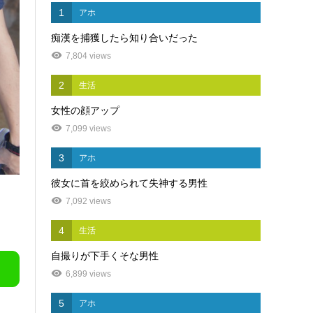
1
アホ
痴漢を捕獲したら知り合いだった
7,804 views
2
生活
女性の顔アップ
7,099 views
3
アホ
彼女に首を絞められて失神する男性
7,092 views
4
生活
自撮りが下手くそな男性
6,899 views
5
アホ