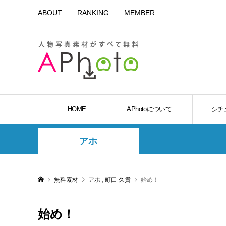
ABOUT
RANKING
MEMBER
HOME
APhotoについて
シチ
アホ
無料素材
アホ
,
町口 久貴
始め！
始め！