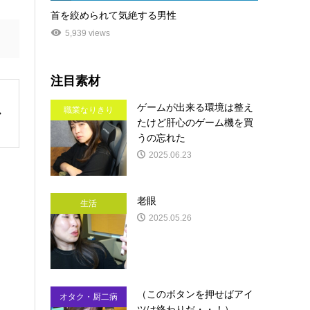
首を絞められて気絶する男性
5,939 views
注目素材
ゲームが出来る環境は整え
職業なりきり
たけど肝心のゲーム機を買
うの忘れた
2025.06.23
老眼
生活
2025.05.26
（このボタンを押せばアイ
オタク・厨二病
ツは終わりだ・・！）