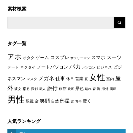
素材検索
タグ一覧
アホ
スーツ
コスプレ
スマホ
ゲーム
オタク
サラリーマン
バカ
ノートパソコン
ビジ
デート
ネクタイ
ビジネス
パソコン
女性
屋
メガネ
仕事
ネスマン
休日
営業
室内
マスク
夏
外
旅行
景色
旅館
彼女
怒る
撮影
海外
新人
映画
晴れ
森
海
漫画
男性
笑顔
部屋
驚く
眼鏡
空
自然
雲
青年
人気ランキング