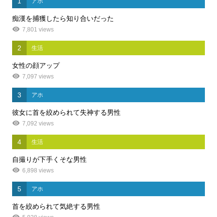
1
アホ
痴漢を捕獲したら知り合いだった
7,801 views
2
生活
女性の顔アップ
7,097 views
3
アホ
彼女に首を絞められて失神する男性
7,092 views
4
生活
自撮りが下手くそな男性
6,898 views
5
アホ
首を絞められて気絶する男性