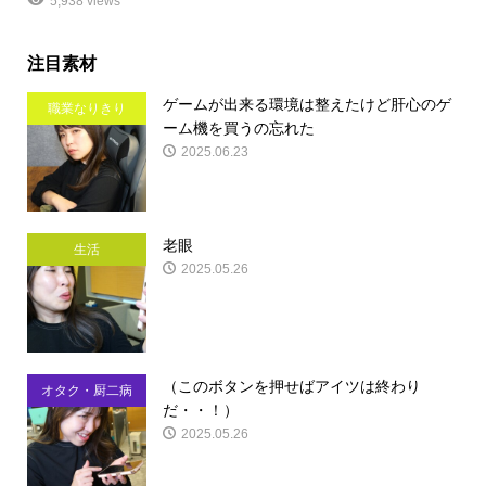
5,938 views
注目素材
ゲームが出来る環境は整えたけど肝心のゲ
職業なりきり
ーム機を買うの忘れた
2025.06.23
老眼
生活
2025.05.26
（このボタンを押せばアイツは終わり
オタク・厨二病
だ・・！）
2025.05.26