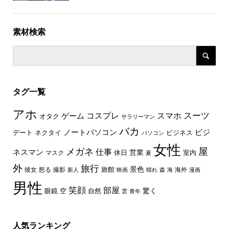
素材検索
タグ一覧
アホ
スーツ
コスプレ
スマホ
ゲーム
オタク
サラリーマン
バカ
ノートパソコン
ビジ
デート
ネクタイ
ビジネス
パソコン
女性
屋
メガネ
仕事
ネスマン
休日
営業
室内
マスク
夏
外
旅行
景色
旅館
彼女
怒る
撮影
海外
新人
映画
晴れ
森
海
漫画
男性
笑顔
部屋
驚く
眼鏡
空
自然
雲
青年
人気ランキング