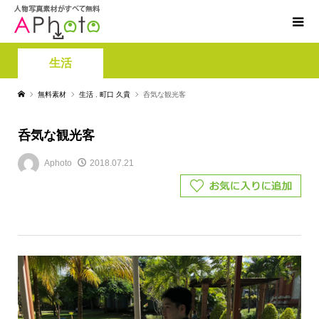
生活
無料素材
生活
,
町口 久貴
呑気な観光客
呑気な観光客
Aphoto
2018.07.21