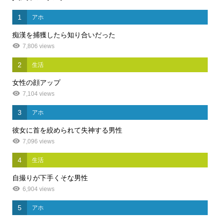
1
アホ
痴漢を捕獲したら知り合いだった
7,806 views
2
生活
女性の顔アップ
7,104 views
3
アホ
彼女に首を絞められて失神する男性
7,096 views
4
生活
自撮りが下手くそな男性
6,904 views
5
アホ