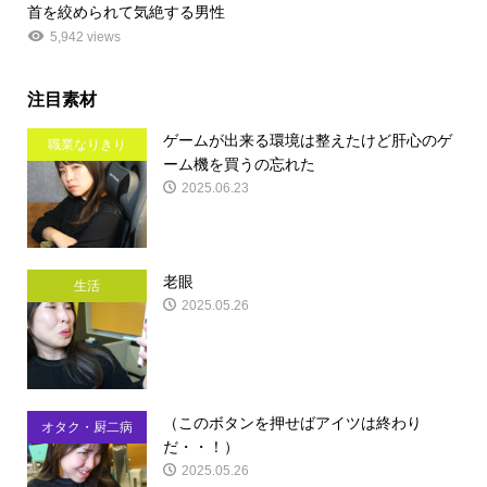
首を絞められて気絶する男性
5,942 views
注目素材
ゲームが出来る環境は整えたけど肝心のゲ
職業なりきり
ーム機を買うの忘れた
2025.06.23
老眼
生活
2025.05.26
（このボタンを押せばアイツは終わり
オタク・厨二病
だ・・！）
2025.05.26