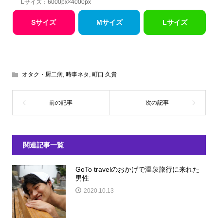
Lサイズ：6000px×4000px
Sサイズ
Mサイズ
Lサイズ
オタク・厨二病
,
時事ネタ
,
町口 久貴
関連記事一覧
GoTo travelのおかげで温泉旅行に来れた
男性
2020.10.13