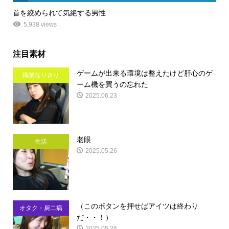
首を絞められて気絶する男性
5,938 views
注目素材
ゲームが出来る環境は整えたけど肝心のゲ
職業なりきり
ーム機を買うの忘れた
2025.06.23
老眼
生活
2025.05.26
（このボタンを押せばアイツは終わり
オタク・厨二病
だ・・！）
2025.05.26