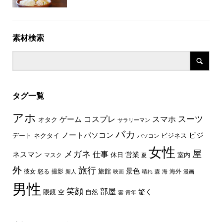
素材検索
タグ一覧
アホ
スーツ
コスプレ
スマホ
ゲーム
オタク
サラリーマン
バカ
ノートパソコン
ビジ
デート
ネクタイ
ビジネス
パソコン
女性
屋
メガネ
仕事
ネスマン
休日
営業
室内
マスク
夏
外
旅行
景色
旅館
彼女
怒る
撮影
海外
新人
映画
晴れ
森
海
漫画
男性
笑顔
部屋
驚く
眼鏡
空
自然
雲
青年