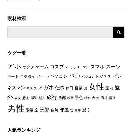
素材検索
タグ一覧
アホ
スーツ
コスプレ
スマホ
ゲーム
オタク
サラリーマン
バカ
ノートパソコン
ビジ
デート
ネクタイ
ビジネス
パソコン
女性
屋
メガネ
仕事
ネスマン
休日
営業
室内
マスク
夏
外
旅行
景色
旅館
彼女
怒る
撮影
海外
新人
映画
晴れ
森
海
漫画
男性
笑顔
部屋
驚く
眼鏡
空
自然
雲
青年
人気ランキング