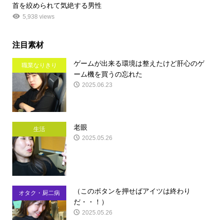
首を絞められて気絶する男性
5,938 views
注目素材
ゲームが出来る環境は整えたけど肝心のゲ
職業なりきり
ーム機を買うの忘れた
2025.06.23
老眼
生活
2025.05.26
（このボタンを押せばアイツは終わり
オタク・厨二病
だ・・！）
2025.05.26