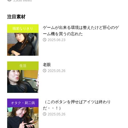
5,938 views
注目素材
ゲームが出来る環境は整えたけど肝心のゲ
職業なりきり
ーム機を買うの忘れた
2025.06.23
老眼
生活
2025.05.26
（このボタンを押せばアイツは終わり
オタク・厨二病
だ・・！）
2025.05.26