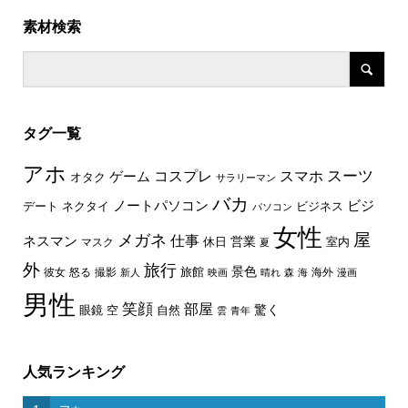
素材検索
タグ一覧
アホ
スーツ
コスプレ
スマホ
ゲーム
オタク
サラリーマン
バカ
ノートパソコン
ビジ
デート
ネクタイ
ビジネス
パソコン
女性
屋
メガネ
仕事
ネスマン
休日
営業
室内
マスク
夏
外
旅行
景色
旅館
彼女
怒る
撮影
海外
新人
映画
晴れ
森
海
漫画
男性
笑顔
部屋
驚く
眼鏡
空
自然
雲
青年
人気ランキング