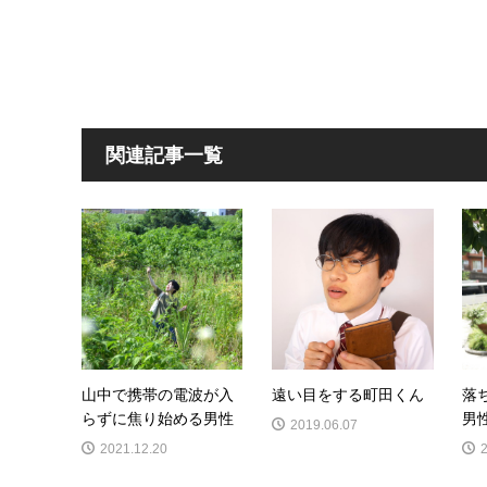
関連記事一覧
山中で携帯の電波が入
遠い目をする町田くん
落
らずに焦り始める男性
男
2019.06.07
2021.12.20