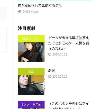
首を絞められて気絶する男性
5,938 views
注目素材
ゲームが出来る環境は整え
職業なりきり
たけど肝心のゲーム機を買
うの忘れた
2025.06.23
老眼
生活
2025.05.26
（このボタンを押せばアイ
オタク・厨二病
ツは終わりだ・・！）