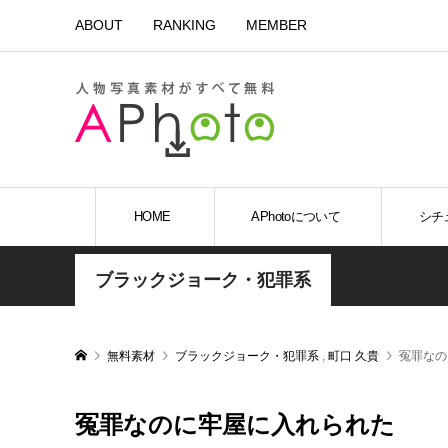
ABOUT
RANKING
MEMBER
HOME
APhotoについて
シチ
ブラックジョーク・犯罪系
無料素材
ブラックジョーク・犯罪系
,
町口 久貴
冤罪なの
冤罪なのに牢屋に入れられた