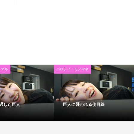
ノマネ
パロディ・モノマネ
遇した巨人
巨人に襲われる側目線