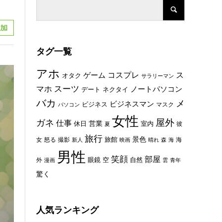
タグ一覧
アホ
コスプレ
ス
ゲーム
オタク
サラリーマン
スーツ
マホ
ノートパソコン
デート
ネクタイ
バカ
メ
ビジネスマン
ビジネス
マスク
パソコン
女性
屋外
ガネ
仕事
休日
営業
室内
彼
夏
旅行
景色
旅館
女
怒る
撮影
海
新人
映画
晴れ
森
海
男性
笑顔
部屋
眼鏡
空
外
自然
漫画
雲
青年
驚く
人気ランキング