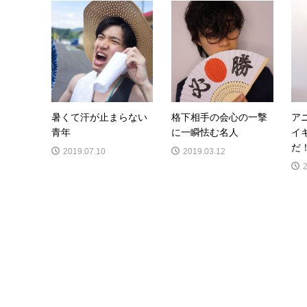
暑くて汗が止まらない
格下相手の会心の一撃
ア
青年
に一瞬怯む名人
イ
だ！
2019.07.10
2019.03.12