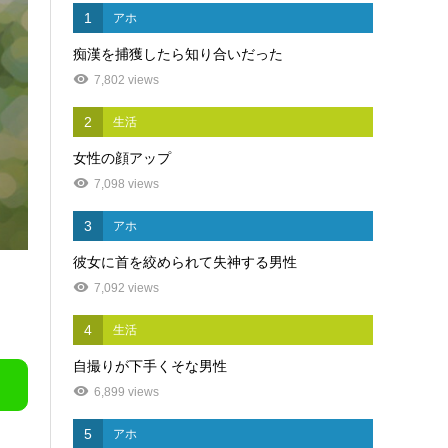
1
アホ
痴漢を捕獲したら知り合いだった
7,802 views
2
生活
女性の顔アップ
7,098 views
3
アホ
彼女に首を絞められて失神する男性
7,092 views
4
生活
自撮りが下手くそな男性
6,899 views
5
アホ