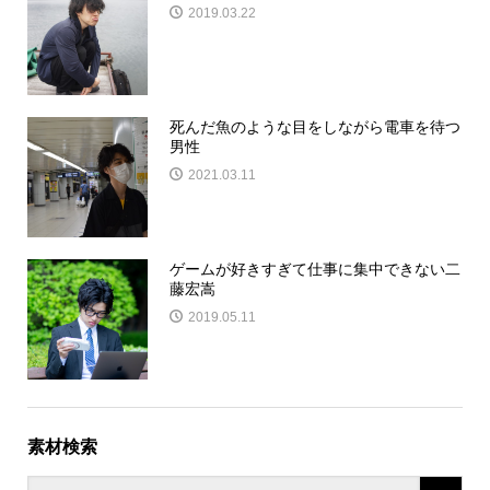
2019.03.22
死んだ魚のような目をしながら電車を待つ
男性
2021.03.11
ゲームが好きすぎて仕事に集中できない二
藤宏嵩
2019.05.11
素材検索