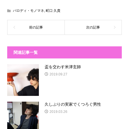
パロディ・モノマネ
,
町口 久貴
関連記事一覧
盃を交わす米津玄師
2019.09.27
久しぶりの実家でくつろぐ男性
2019.03.26