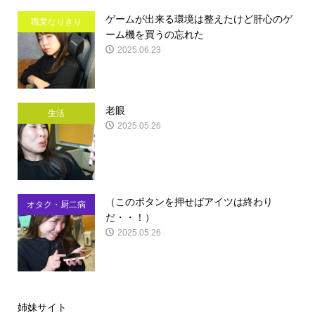
ゲームが出来る環境は整えたけど肝心のゲ
職業なりきり
ーム機を買うの忘れた
2025.06.23
老眼
生活
2025.05.26
（このボタンを押せばアイツは終わり
オタク・厨二病
だ・・！）
2025.05.26
姉妹サイト