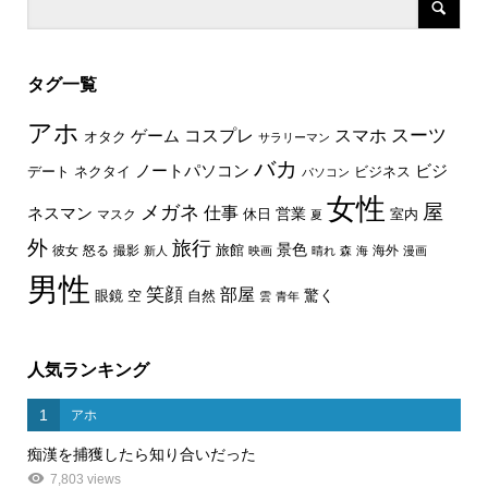
タグ一覧
アホ
スーツ
コスプレ
スマホ
ゲーム
オタク
サラリーマン
バカ
ノートパソコン
ビジ
デート
ネクタイ
ビジネス
パソコン
女性
屋
メガネ
仕事
ネスマン
休日
営業
室内
マスク
夏
外
旅行
景色
旅館
彼女
怒る
撮影
海外
新人
映画
晴れ
森
海
漫画
男性
笑顔
部屋
驚く
眼鏡
空
自然
雲
青年
人気ランキング
1
アホ
痴漢を捕獲したら知り合いだった
7,803 views