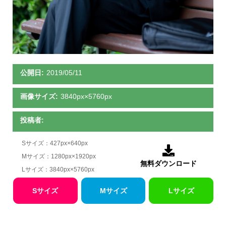
公開日:
2019/05/11
画像サイズ:
3840px×5760px
投稿者:
Sサイズ：427px×640px

Mサイズ：1280px×1920px
無料ダウンロード
Lサイズ：3840px×5760px
Sサイズ
Mサイズ
Lサイズ