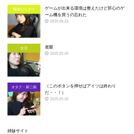
ゲームが出来る環境は整えたけど肝心のゲ
職業なりきり
ーム機を買うの忘れた
2025.06.23
老眼
生活
2025.05.26
（このボタンを押せばアイツは終わり
オタク・厨二病
だ・・！）
2025.05.26
姉妹サイト