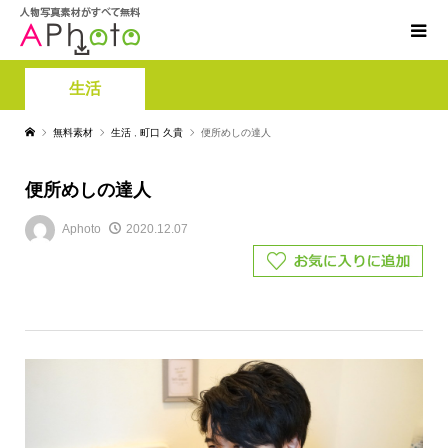
生活
無料素材
生活
,
町口 久貴
便所めしの達人
便所めしの達人
Aphoto
2020.12.07