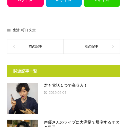
生活
,
町口 久貴
関連記事一覧
君も電話１つで高収入！
2019.02.04
声優さんのライブに大満足で帰宅するオタ