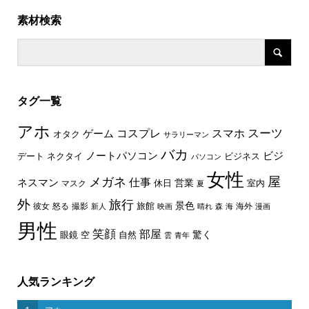
素材検索
タグ一覧
アホ
スーツ
コスプレ
スマホ
ゲーム
オタク
サラリーマン
バカ
ノートパソコン
ビジ
デート
ネクタイ
ビジネス
パソコン
女性
屋
メガネ
仕事
ネスマン
休日
営業
室内
マスク
夏
外
旅行
景色
旅館
彼女
怒る
撮影
海外
新人
映画
晴れ
森
海
漫画
男性
笑顔
部屋
驚く
眼鏡
空
自然
雲
青年
人気ランキング