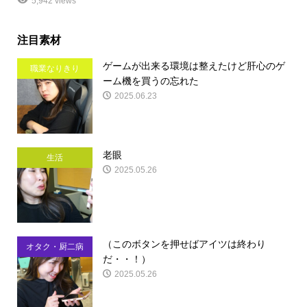
5,942 views
注目素材
ゲームが出来る環境は整えたけど肝心のゲ
職業なりきり
ーム機を買うの忘れた
2025.06.23
老眼
生活
2025.05.26
（このボタンを押せばアイツは終わり
オタク・厨二病
だ・・！）
2025.05.26